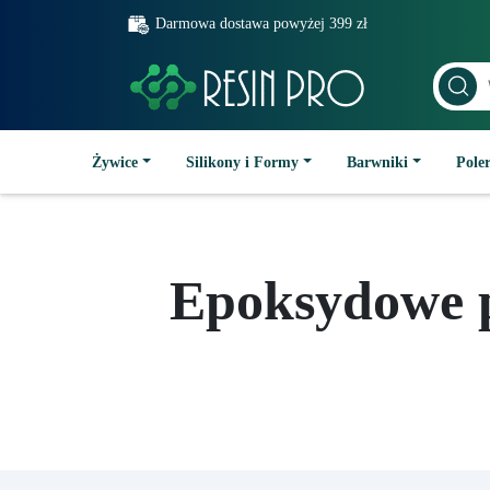
Darmowa dostawa powyżej 399 zł
Żywice
Silikony i Formy
Barwniki
Poler
Epoksydowe p