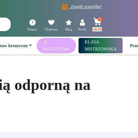
Znajdź przesyłkę!
0
Pomoc
Ulubione
Blog
Profil
zł
0,00
KLASA
staw kreatywny
Prz
OUTLETOWE
MISTRZOWSKA
ią odporną na