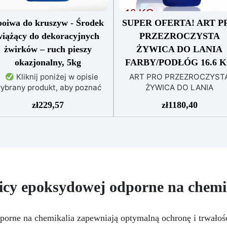
poiwa do kruszyw - Środek
SUPER OFERTA! ART P
wiążący do dekoracyjnych
PRZEZROCZYSTA
żwirków – ruch pieszy
ŻYWICA DO LANIA
okazjonalny, 5kg
FARBY/PODŁÓG 16.6 
Kliknij poniżej w opisie
ART PRO PRZEZROCZYST
ybrany produkt, aby poznać
ŻYWICA DO LANIA
wszystkie szczegóły
FARBY/PODŁÓG 16.6 KG (8.3
zł
229,57
zł
1180,40
+ 8.3 KG) PRZEZROCZYST
ŻYWICA DO ARTYSTYCZNY
PODŁÓG I DIY Wysokowyda
przezroczysta żywica to
dwuskładnikowy produkt
przeznaczony do artystyczn
podłóg oraz do projektów DI
icy epoksydowej odporne na chemi
Oryginalna formuła „ART P
zapewnia długotrwałe gładki
błyszczące wykończenie
najwyższej jakości. Nasze
orne na chemikalia zapewniają optymalną ochronę i trwałoś
najlepiej sprzedające się