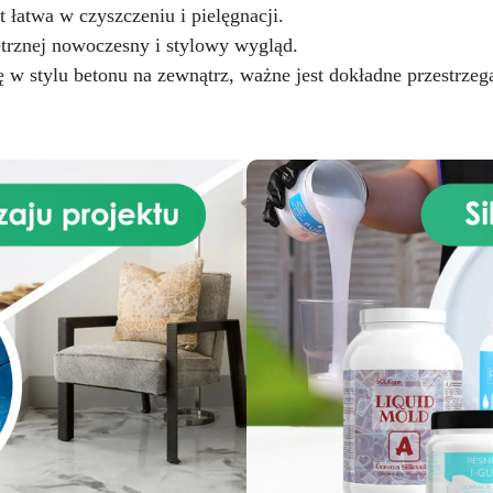
tworzenia. INSTRUKCJE
rofesjonalnie podnosi jakość
t łatwa w czyszczeniu i pielęgnacji.
DOTYCZĄCE ZESTAWU D
Twoich projektów.
ętrznej nowoczesny i stylowy wygląd.
POLEROWANIA
w stylu betonu na zewnątrz, ważne jest dokładne przestrze