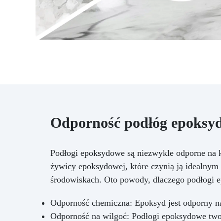
Odporność podłóg epoksyd
Podłogi epoksydowe są niezwykle odporne na k
żywicy epoksydowej, które czynią ją idealn
środowiskach. Oto powody, dlaczego podłogi e
Odporność chemiczna: Epoksyd jest odporny na
Odporność na wilgoć: Podłogi epoksydowe twor