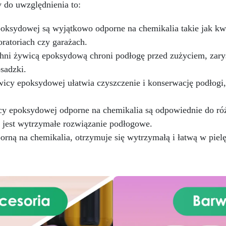
do uwzględnienia to:
rozwiązanie podłogowe
charakteryzuje się doskona
ksydowej są wyjątkowo odporne na chemikalia takie jak kwasy
odpornością na duży ruch pi
i samochodowy. Idealna zar
ratoriach czy garażach.
dla majsterkowiczów /
hni żywicą epoksydową chroni podłogę przed zużyciem, zarys
użytkowników domowych, ja
sadzki.
dla użytkowników
icy epoksydowej ułatwia czyszczenie i konserwację podłogi,
przemysłowych. Łatwa w
aplikacji, powierzchnia nada
się do ponownego użytku 
y epoksydowej odporne na chemikalia są odpowiednie do róż
ciągu 24 godzin. Przezroczys
 jest wytrzymałe rozwiązanie podłogowe.
samopoziomujący, odporny 
promieniowanie UV syste
ną na chemikalia, otrzymuje się wytrzymałą i łatwą w pielę
epoksydowy, który tworzy
twardą i błyszczącą warst
ochronną dla odlewów o
grubości do 1cm. Powierzch
jest idealnie gładka i odporn
wilgoć. Bezrozpuszczalnikow
bezzapachowa żywica
epoksydowa. Niska wrażliw