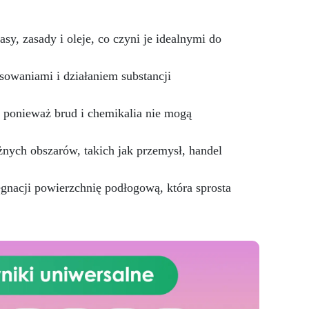
mieszkalnych, komercyjnych, jak
i przemysłowych. W zestawie
łą
znajduje się lakier o zawartości
, zasady i oleje, co czyni je idealnymi do
eszy
98% substancji stałych, co jest
ówno
wyjątkowo wysokim
wskaźnikiem i
owaniami i działaniem substancji
k i
charakterystycznym dla
produktów premium lub
 ponieważ brud i chemikalia nie mogą
wysokowydajnych. Dla
je
porównania, standardowe farby i
w
powłoki zwykle zawierają od
nych obszarów, takich jak przemysł, handel
ty,
30% do 70% substancji stałych.
na
m
gnacji powierzchnię podłogową, która sprosta
wę
nia
a na
a i
ość