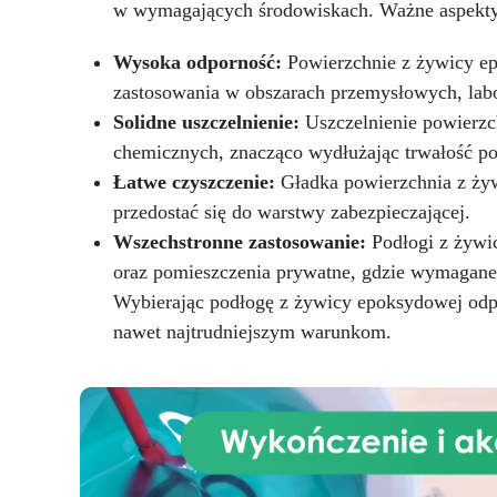
w wymagających środowiskach. Ważne aspekty 
zapobiegając żółknięciu i
przegrzewaniu
Szerokie
Wysoka odporność:
Powierzchnie z żywicy epo
zastosowanie: Nadaje się do
powłok stołów, tac i małych dzieł
zastosowania w obszarach przemysłowych, labo
sztuki
Solidne uszczelnienie:
Uszczelnienie powierzc
chemicznych, znacząco wydłużając trwałość po
Łatwe czyszczenie:
Gładka powierzchnia z żyw
przedostać się do warstwy zabezpieczającej.
Wszechstronne zastosowanie:
Podłogi z żywic
oraz pomieszczenia prywatne, gdzie wymagane
Wybierając podłogę z żywicy epoksydowej odpor
nawet najtrudniejszym warunkom.