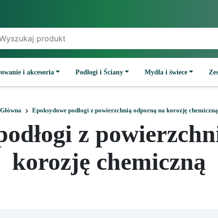
owanie i akcesoria
Podłogi i Ściany
Mydła i świece
Ze
Główna
Epoksydowe podłogi z powierzchnią odporną na korozję chemiczną
odłogi z powierzchn
korozję chemiczną