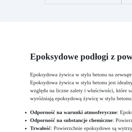
małych dzieł sztuki
Łatwa w
użyciu (stosunek 3:2), chroniona
przed żółknięciem dzięki
int
specjalnym filtrom UV
Gęsta
formuła: nie kapie, utrzymując
pęc
precyzyjne i czyste wzory
g
Utwardza się w 12-24 godziny,
zapewniając błyszczącą i lśniącą
p
powierzchnię
Epoksydowe podłogi z pow
ur
Epoksydowa żywica w stylu betonu na zewnątr
Epoksydowa żywica w stylu betonu jest idealn
względu na liczne zalety i właściwości, które 
w
wyróżniają epoksydową żywicę w stylu betonu
ci
Odporność na warunki atmosferyczne
: Epok
Odporność na substancje chemiczne
: Powier
bi
Trwałość
: Powierzchnie epoksydowe są wytrzy