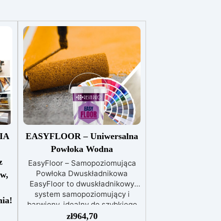
IA
EASYFLOOR – Uniwersalna
Powłoka Wodna
z
EasyFloor – Samopoziomująca
Powłoka Dwuskładnikowa
aw,
EasyFloor to dwuskładnikowy
system samopoziomujący i
nia!
barwiony, idealny do szybkiego
ym"
odnawiania każdej podłogi.
zł
964,70