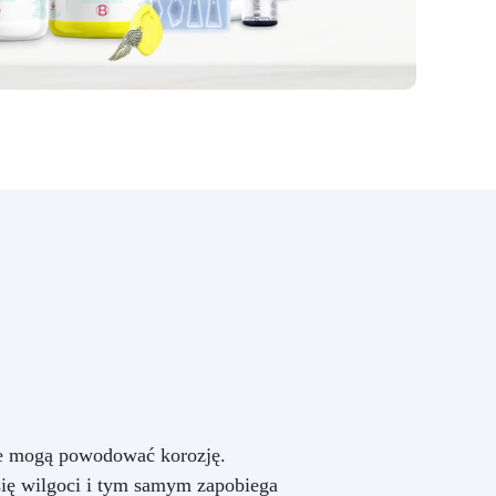
re mogą powodować korozję.
się wilgoci i tym samym zapobiega