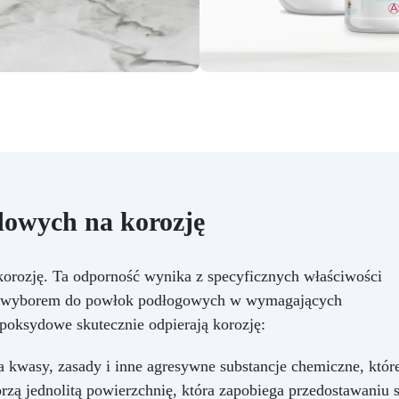
owych na korozję
orozję. Ta odporność wynika z specyficznych właściwości
ym wyborem do powłok podłogowych w wymagających
poksydowe skutecznie odpierają korozję:
 kwasy, zasady i inne agresywne substancje chemiczne, któ
zą jednolitą powierzchnię, która zapobiega przedostawaniu 