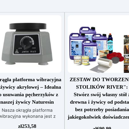
rągła platforma wibracyjna
ZESTAW DO TWORZEN
 żywicy akrylowej – Idealna
STOLIKÓW RIVER":
o usuwania pęcherzyków z
Stwórz swój własny stół 
naszej żywicy Naturesin
drewna i żywicy od podst
bez potrzeby posiadania
Nasza okrągła platforma
wibracyjna wykonana jest z
jakiegokolwiek doświadcze
ysokiej jakości materiałów,
Zestaw "Wszystko w jedn
zł
253,58
które zapewniają trwałość,
zł
690,99