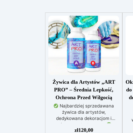
Żywica dla Artystów „ART
Ok
PRO” – Średnia Lepkość,
do
Ochrona Przed Wilgocią
d
Najbardziej sprzedawana
żywica dla artystów,
dedykowana dekoracjom i
zalewom artystycznym
w
zł
120,00
Idealna do obrazów, powłok, tac i