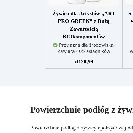
Żywica dla Artystów „ART
S
PRO GREEN” z Dużą
Zawartością
BIOkomponentów
Przyjazna dla środowiska:
Zawiera 40% składników
w
biologicznych z biomasy,
zł
128,99
zmniejszając wpływ na
środowisko
Wysoka
przejrzystość: Gwarantuje
gładkie i klarowne powierzchnie,
idealne do efektów
dekoracyjnych
Wytrzymała i
stabilna: Ochrona przed
Powierzchnie podłóg z żyw
promieniowaniem UV, wilgocią i
zwiększona odporność
mechaniczna
Łatwa w użyciu:
Niska reakcja egzotermiczna
Powierzchnie podłóg z żywicy epoksydowej odp
umożliwia zalewy do 1 cm,