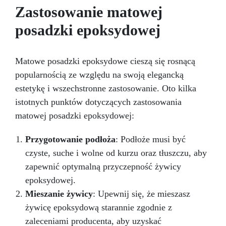
Uniwersalna: Doskonała do podłóg, parkingów,
żywic. Ponadto, jest łatwy do czyszczenia i
Zastosowanie matowej
wielokrotnego użytku, co czyni go ekologicznym
magazynów oraz do powłok na odpowiednio
i ekonomicznym wyborem.
przygotowanej stali.
Zgodność i
Oszczędza czas:
posadzki epoksydowej
bezpieczeństwo: Zgodna z Rozporządzeniem
dzięki innowacyjnej technologii, mieszalnik
UE nr 305/2011 – Rozporządzeniem UE nr
pozwala uzyskać perfekcyjne i jednolite
mieszanie żywic epoksydowych szybko i łatwo,
574/2014 – Oznakowanie CE zgodnie z normą
Matowe posadzki epoksydowe cieszą się rosnącą
oszczędzając czas i wysiłek. Jeśli chcesz
EN 1504-2 oraz odpowiednią Deklaracją
popularnością ze względu na swoją elegancką
uzyskać profesjonalne rezultaty w mieszaniu
Właściwości Użytkowych (DoP).
żywic epoksydowych i oszczędzić czas i
estetykę i wszechstronne zastosowanie. Oto kilka
wysiłek, kup nasz mieszalnik anty-
istotnych punktów dotyczących zastosowania
pęcherzykowy już dziś.
matowej posadzki epoksydowej:
Przygotowanie podłoża
: Podłoże musi być
czyste, suche i wolne od kurzu oraz tłuszczu, aby
zapewnić optymalną przyczepność żywicy
epoksydowej.
Mieszanie żywicy
: Upewnij się, że mieszasz
żywicę epoksydową starannie zgodnie z
zaleceniami producenta, aby uzyskać