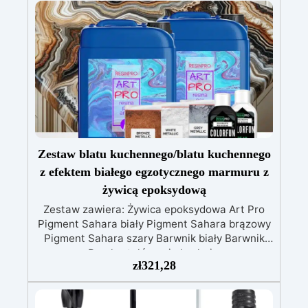
elementów z żywicy.
Zestaw doskonały do
tworzenia biżuterii, ozdób i małych odlewów
artystycznych.
Idealny dla osób, które chcą
połączyć przezroczystość żywicy z metalicznym
efektem pigmentu.
Kompletny zestaw
ułatwiający kreatywną pracę zarówno
początkującym, jak i zaawansowanym twórcom.
Zestaw blatu kuchennego/blatu kuchennego
z efektem białego egzotycznego marmuru z
żywicą epoksydową
Zestaw zawiera: Żywica epoksydowa Art Pro
Pigment Sahara biały Pigment Sahara brązowy
Pigment Sahara szary Barwnik biały Barwnik
czarny Przekształć swoją kuchnię w oazę
zł
321,28
luksusu dzięki naszemu ekskluzywnemu
zestawowi blatów kuchennych z efektem
egzotycznego białego marmuru, wzbogaconym