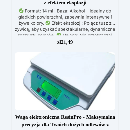
z efektem eksplozji
Format: 14 ml | Baza: Alkohol – Idealny do
gładkich powierzchni, zapewnia intensywne i
żywe kolory.
Efekt eksplozji: Połącz tusz z
żywicą, aby uzyskać spektakularne, dynamiczne
rozbłyski kolorów.
Uwaga: Nie przekraczaj
1% tuszu w mieszance, aby zachować
zł
21,49
mechaniczną wytrzymałość tworzonego
elementu.
Biały barwnik: Niezbędny do
uzyskania efektu eksplozji – stosowany w
połączeniu z innymi kolorami.
Wszechstronność: Doskonały do tworzenia
unikalnych dzieł sztuki, dodając głębię i
dynamikę powierzchniom z żywicy.
Waga elektroniczna ResinPro - Maksymalna
precyzja dla Twoich dużych odlewów z