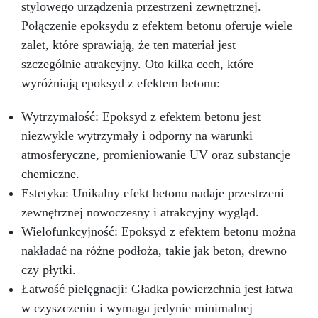
stylowego urządzenia przestrzeni zewnętrznej.
Łatwość montażu sprawia, że ten zestaw jest
Połączenie epoksydu z efektem betonu oferuje wiele
preferowanym wyborem zarówno dla
miłośników majsterkowania, jak i
zalet, które sprawiają, że ten materiał jest
profesjonalistów, umożliwiając szybkie i
szczególnie atrakcyjny. Oto kilka cech, które
bezproblemowe przekształcenie Twojej kuchni.
wyróżniają epoksyd z efektem betonu:
Niezależnie od tego, czy całkowicie
remontujesz, czy tylko unowocześniasz swoją
przestrzeń kuchenną, nasz zestaw zapewnia
Wytrzymałość: Epoksyd z efektem betonu jest
profesjonalny rezultat przy minimalnym wysiłku.
niezwykle wytrzymały i odporny na warunki
Każdy detal naszego zestawu do blatu
atmosferyczne, promieniowanie UV oraz substancje
kuchennego z efektem czarnego marmuru
chemiczne.
został zaprojektowany tak, aby oferować
niezrównaną kombinację stylu, wytrzymałości i
Estetyka: Unikalny efekt betonu nadaje przestrzeni
praktyczności. Wynik to rozwiązanie
zewnętrznej nowoczesny i atrakcyjny wygląd.
designerskie najwyższej klasy, które
Wielofunkcyjność: Epoksyd z efektem betonu można
natychmiast podnosi standardy kuchni, czyniąc
ją powodem do dumy w Twoim domu. Wybierz
nakładać na różne podłoża, takie jak beton, drewno
nasz zestaw, aby zmodernizować swoją
czy płytki.
kuchnię, łącząc funkcjonalność z urokiem, i
Łatwość pielęgnacji: Gładka powierzchnia jest łatwa
pozwól się inspirować każdego dnia blaskiem i
w czyszczeniu i wymaga jedynie minimalnej
trwałością, jakie oferuje.