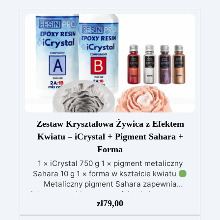
Zestaw Kryształowa Żywica z Efektem
Kwiatu – iCrystal + Pigment Sahara +
Forma
1 × iCrystal 750 g 1 × pigment metaliczny
Sahara 10 g 1 × forma w kształcie kwiatu
Metaliczny pigment Sahara zapewnia
intensywne, błyszczące efekty kolorystyczne
zł
79,00
idealne do dekoracji.
Foremka w kształcie
kwiatu umożliwia tworzenie eleganckich