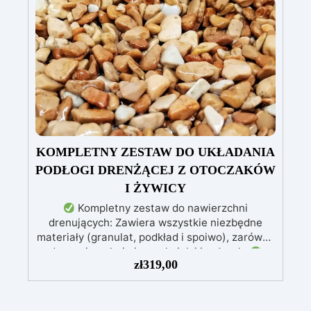
ścierne o ziarnistości P1500 lub mniejszej i
pozostawia wspaniałe wykończenie
pozbawione niedoskonałości nawet na
ciemniejszych żelkotach, które mogą sprawiać
więcej trudności.
KOMPLETNY ZESTAW DO UKŁADANIA
PODŁOGI DRENŻĄCEJ Z OTOCZAKÓW
I ŻYWICY
Kompletny zestaw do nawierzchni
drenujących: Zawiera wszystkie niezbędne
materiały (granulat, podkład i spoiwo), zarówno
do powierzchni pieszych, jak i jezdnych.
zł
319,00
Łatwy w aplikacji: Szczegółowe instrukcje
zapewniają doskonałe rezultaty, nawet bez
doświadczenia, z bezpłatną pomocą
wideo/telefoniczną.
Ekonomiczny i szybki: