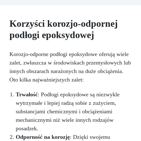
Odnawia powierzchnie przy minimalnym
koszcie, unikając kosztownych prac
naprawczych, w zaledwie 24 godziny.
Korzyści korozjo-odpornej
Wszechstronny i personalizowany: Nadaje się
podłogi epoksydowej
do betonu, cementu, starych nawierzchni i
ziemi utwardzonej (po wcześniejszej
konsultacji).
Żywice odporne na upływ
czasu: Nowoczesne żywice gwarantują
Korozjo-odporne podłogi epoksydowe oferują wiele
odporność na ścieranie i stabilność koloru
zalet, zwłaszcza w środowiskach przemysłowych lub
przez wiele lat.
innych obszarach narażonych na duże obciążenia.
Oto kilka najważniejszych zalet:
Trwałość
: Podłogi epoksydowe są niezwykle
wytrzymałe i lepiej radzą sobie z zużyciem,
substancjami chemicznymi i obciążeniami
mechanicznymi niż wiele innych rodzajów
posadzek.
Odporność na korozję
: Dzięki swojemu