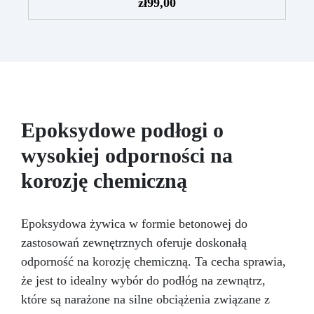
Odwzorowuje drobne i skomplikowane detale,
zł
99,00
zapewniając profesjonalny rezultat.
Wszechstronność: Kompatybilny z żywicą,
gipsem, woskiem, metalami o niskiej
temperaturze topnienia, mydłem i cementem.
Odporność i trwałość: Umożliwia wykonanie
ponad 50 odlewów z różnych materiałów,
zachowując twardość 38 Shore A
Epoksydowe podłogi o
wysokiej odporności na
korozję chemiczną
Epoksydowa żywica w formie betonowej do
zastosowań zewnętrznych oferuje doskonałą
odporność na korozję chemiczną. Ta cecha sprawia,
że jest to idealny wybór do podłóg na zewnątrz,
które są narażone na silne obciążenia związane z