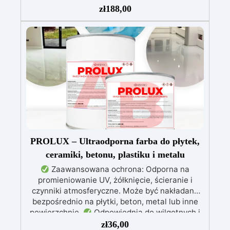
zł
188,00
przegrzewania.
Odporna na zarysowania i
żółknięcie dzięki filtrom UV i wysokiej jakości
mechanicznej.
Niska lepkość, eliminująca
pęcherzyki powietrza i zapewniająca gładkie
wykończenie.
Bezpieczna i nietoksyczna,
wolna od BPA/VOC, certyfikowana do
długotrwałego kontaktu ze skórą.
PROLUX – Ultraodporna farba do płytek,
ceramiki, betonu, plastiku i metalu
Zaawansowana ochrona: Odporna na
promieniowanie UV, żółknięcie, ścieranie i
czynniki atmosferyczne. Może być nakładana
bezpośrednio na płytki, beton, metal lub inne
powierzchnie.
Odpowiednia do wilgotnych i
intensywnie użytkowanych miejsc: Specjalna
zł
36,00