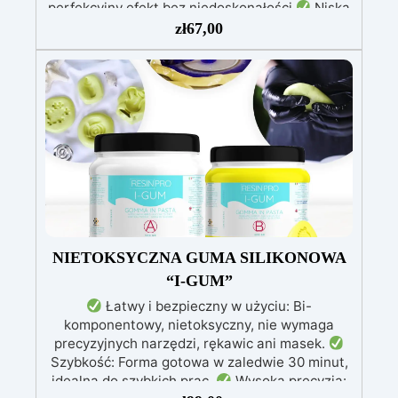
perfekcyjny efekt bez niedoskonałości
Niska
lepkość: Zapewnia odlewy bez pęcherzyków,
zł
67,00
kompatybilna z drewnem, silikonem, szkłem,
metalem i innymi materiałami
Bezpieczna po
utwardzeniu: Nietoksyczna, bezpieczna dla
skóry, wolna od BPA i rozpuszczalników (VOC
Free)
Błyszcząca i samopoziomująca: Z
filtrami UV przeciw żółknięciu dla trwałego i
lśniącego wykończenia
NIETOKSYCZNA GUMA SILIKONOWA
“I-GUM”
Łatwy i bezpieczny w użyciu: Bi-
komponentowy, nietoksyczny, nie wymaga
precyzyjnych narzędzi, rękawic ani masek.
Szybkość: Forma gotowa w zaledwie 30 minut,
idealna do szybkich prac.
Wysoka precyzja: