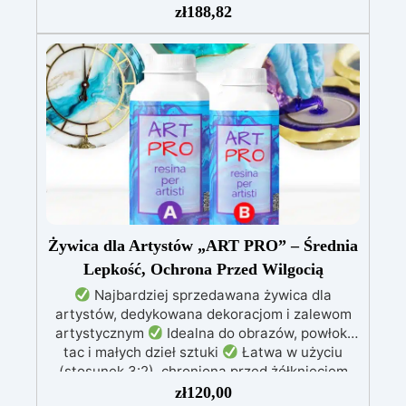
zł
188,82
przegrzewania.
Odporna na zarysowania i
żółknięcie dzięki filtrom UV i wysokiej jakości
mechanicznej.
Niska lepkość, eliminująca
pęcherzyki powietrza i zapewniająca gładkie
wykończenie.
Bezpieczna i nietoksyczna,
wolna od BPA/VOC, certyfikowana do
długotrwałego kontaktu ze skórą.
Żywica dla Artystów „ART PRO” – Średnia
Lepkość, Ochrona Przed Wilgocią
Najbardziej sprzedawana żywica dla
artystów, dedykowana dekoracjom i zalewom
artystycznym
Idealna do obrazów, powłok,
tac i małych dzieł sztuki
Łatwa w użyciu
(stosunek 3:2), chroniona przed żółknięciem
dzięki specjalnym filtrom UV
Gęsta formuła:
zł
120,00