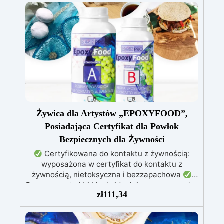
Gwarantuje trwałe, intensywne i nienaruszone
prace, które nie żółkną z biegiem czasu.
Niska lepkość i formuła przeciwbąbelkowa: Dla
perfekcyjnych rezultatów, idealna do wlewania
do form i zatapiania.
Certyfikowana jako
bezpieczna po utwardzeniu: Bezpieczna w
kontakcie ze skórą, wolna od BPA i VoC,
zapewniając bezpieczeństwo i wysoką jakość.
Żywica dla Artystów „EPOXYFOOD”,
Posiadająca Certyfikat dla Powłok
Bezpiecznych dla Żywności
Certyfikowana do kontaktu z żywnością:
wyposażona w certyfikat do kontaktu z
żywnością, nietoksyczna i bezzapachowa
Przezroczystość i blask: idealnie przezroczyste,
zł
111,34
błyszczące i samopoziomujące wykończenie po
katalizie
Odporność i trwałość: odporna na
zarysowania, chemikalia i zużycie, zapewniając