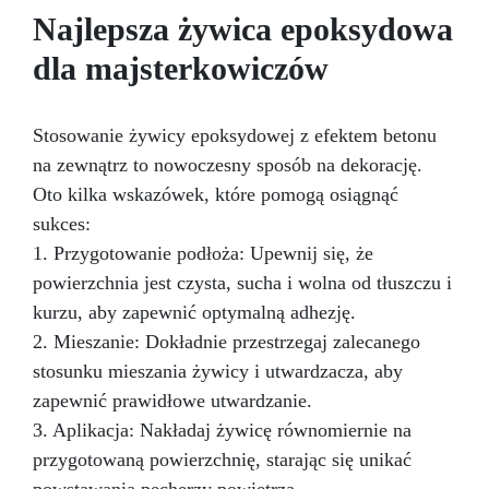
tych, którzy pragną przekształcić swoją kuchnię
Najlepsza żywica epoksydowa
w arcydzieło designu, oferując innowacyjną i
dla majsterkowiczów
wyjątkowo trwałą alternatywę dla tradycyjnego
marmuru. Dzięki swojej lśniącej powierzchni i
głębokiej, marmurowej czerni, nasz zestaw
dodaje odrobinę wyrafinowania i klasy, tworząc
Stosowanie żywicy epoksydowej z efektem betonu
atmosferę pełną ciepła. Wysokiej jakości żywica
na zewnątrz to nowoczesny sposób na dekorację.
epoksydowa nie tylko doskonale naśladuje
Oto kilka wskazówek, które pomogą osiągnąć
estetykę prawdziwego marmuru, ale również
przewyższa go pod względem wytrzymałości,
sukces:
zapewniając powierzchnię odporną na
1. Przygotowanie podłoża: Upewnij się, że
uderzenia, plamy i ciepło, która zachowuje
powierzchnia jest czysta, sucha i wolna od tłuszczu i
swoje nieskazitelne piękno przez długi czas.
kurzu, aby zapewnić optymalną adhezję.
Łatwość montażu sprawia, że ten zestaw jest
preferowanym wyborem zarówno dla
2. Mieszanie: Dokładnie przestrzegaj zalecanego
miłośników majsterkowania, jak i
stosunku mieszania żywicy i utwardzacza, aby
profesjonalistów, umożliwiając szybkie i
zapewnić prawidłowe utwardzanie.
bezproblemowe przekształcenie Twojej kuchni.
Niezależnie od tego, czy całkowicie
3. Aplikacja: Nakładaj żywicę równomiernie na
remontujesz, czy tylko unowocześniasz swoją
przygotowaną powierzchnię, starając się unikać
przestrzeń kuchenną, nasz zestaw zapewnia