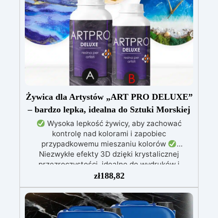
trwałe kreacje
Łatwość użycia: stosunek
mieszania 100:55, czas pracy do 10 godzin i
pełna kataliza w ciągu 24-48 godzin
Kreatywna wszechstronność: idealna do powłok
(1-5 mm), zalew artystycznych (do 1 cm)
Żywica dla Artystów „ART PRO DELUXE”
– bardzo lepka, idealna do Sztuki Morskiej
Wysoka lepkość żywicy, aby zachować
kontrolę nad kolorami i zapobiec
przypadkowemu mieszaniu kolorów
Niezwykłe efekty 3D dzięki krystalicznej
przezroczystości, idealne do wydruków i
obrazów
Nie kapie: wszechstronna aplikacja
zł
188,82
na powierzchniach pochylonych, pionowych lub
zakrzywionych, idealna do malowania i powłok
Odporna na wilgoć, z błyszczącą i ochronną
powierzchnią, odpowiednia do każdego