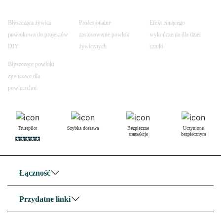
Błyszcząca żywica
Profesjonalne
Efekt lśniącego
powłokowa do projektów
zastosowanie powłok
wykończenia dla dzieł
DIY
żywicznych
sztuki
Błyszczące powłoki
żywicowe dla
powierzchni.
Trustpilot
Szybka dostawa
Bezpieczne
Uczynione
transakcje
bezpiecznym
Łączność
Przydatne linki