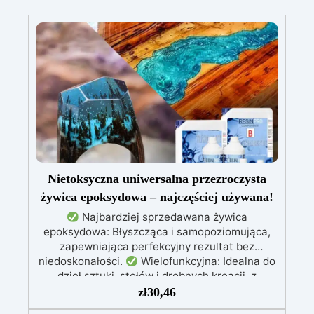
Nietoksyczna uniwersalna przezroczysta
żywica epoksydowa – najczęściej używana!
Najbardziej sprzedawana żywica
epoksydowa: Błyszcząca i samopoziomująca,
zapewniająca perfekcyjny rezultat bez
niedoskonałości.
Wielofunkcyjna: Idealna do
dzieł sztuki, stołów i drobnych kreacji, z
możliwością wylewania od 1 mm do 2 cm.
zł
30,46
Odporna na zarysowania i promieniowanie UV: