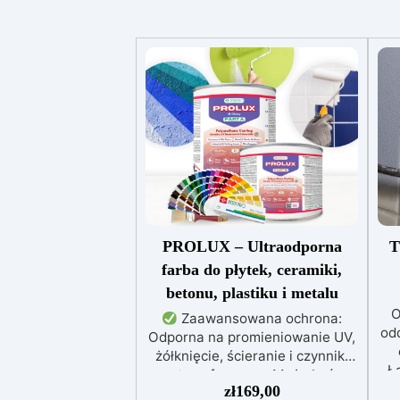
PROLUX – Ultraodporna
T
farba do płytek, ceramiki,
betonu, plastiku i metalu
O
Zaawansowana ochrona:
od
Odporna na promieniowanie UV,
żółknięcie, ścieranie i czynniki
Ł
atmosferyczne. Może być
d
zł
169,00
nakładana bezpośrednio na