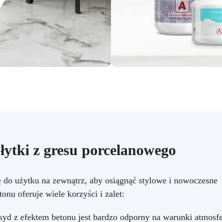
ytki z gresu porcelanowego
ę do użytku na zewnątrz, aby osiągnąć stylowe i nowoczesne
nu oferuje wiele korzyści i zalet:
yd z efektem betonu jest bardzo odporny na warunki atmosfe