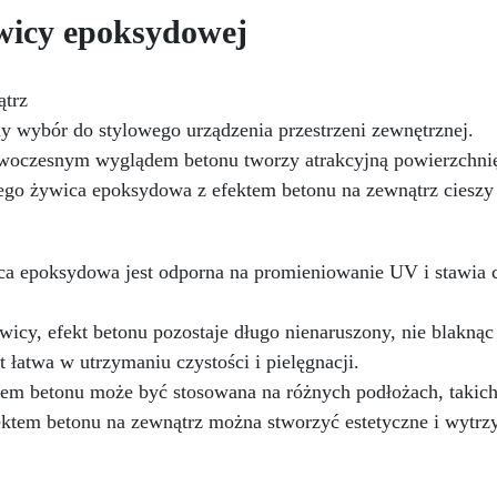
pełnym zanurzeniu. Idealna
równomierną i trwałą
wicy epoksydowej
płytek, mozaiki i kamienia
przyczepność, zmniejsza
naturalnego w basenach,
porowatość i zwiększa
wannach, fontannach i prz
odporność podłoża.
ątrz
krawędziach basenów, gdz
niwersalna kompatybilność:
zwykły klej nie działa.
Głó
y wybór do stylowego urządzenia przestrzeni zewnętrznej.
że być pokrywany dowolnym
cechy
Możliwość aplikac
systemem żywicznym bez
owoczesnym wyglądem betonu tworzy atrakcyjną powierzchni
bezpośrednio pod wodą –
zmiany koloru podłoża i bez
ego żywica epoksydowa z efektem betonu na zewnątrz cieszy
przylega do mokrych lub
fektu mokrej powierzchni.
zanurzonych powierzchni
Łatwa aplikacja i produkt
Bardzo wysoka przyczepność
jednoskładnikowy: Prosta i
płytek, ceramiki, mozaiki i
szybka aplikacja, sucha
ca epoksydowa jest odporna na promieniowanie UV i stawia 
kamienia naturalnego
pozostałość 24% – dla
Konsystencja pasty – nie spł
najlepszych efektów
cy, efekt betonu pozostaje długo nienaruszony, nie blaknąc a
idealna na powierzchnie
estetycznych i użytkowych.
pionowe i zanurzone
t łatwa w utrzymaniu czystości i pielęgnacji.
Kompletny zestaw – żywica
em betonu może być stosowana na różnych podłożach, takich j
utwardzacz + szpatułka +
ktem betonu na zewnątrz można stworzyć estetyczne i wytrzy
jednorazowe rękawice
Trw
utwardzenie również w wodzi
solidny i odporny rezultat
Odporność na zmiany