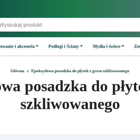
owanie i akcesoria
Podłogi i Ściany
Mydła i świece
Ze
Główna
Epoksydowa posadzka do płytek z gresu szkliwowanego
wa posadzka do płyte
szkliwowanego