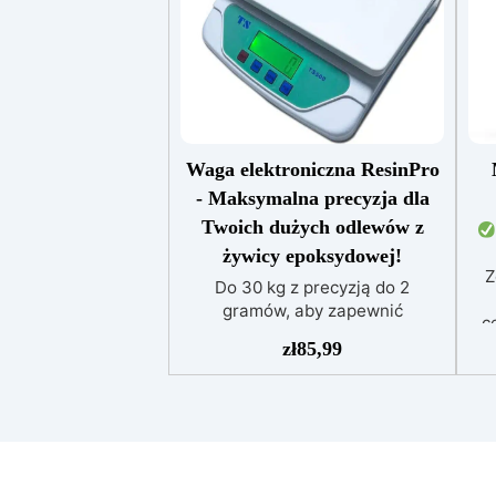
Waga elektroniczna ResinPro
- Maksymalna precyzja dla
Twoich dużych odlewów z
żywicy epoksydowej!
Z
Do 30 kg z precyzją do 2
gramów, aby zapewnić
c
doskonałość w twoich twórczych
zł
85,99
projektach. Precyzja na
un
najwyższym poziomie: Waga
ResinPro jest precyzyjna do 2
pr
gramów, umożliwiając ważenie
d
do 30 kg, co zapewnia
be
maksymalną dokładność przy
wz