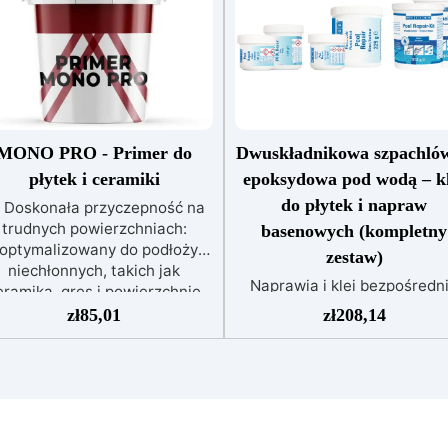
MONO PRO - Primer do
Dwuskładnikowa szpachló
płytek i ceramiki
epoksydowa pod wodą – kl
do płytek i napraw
Doskonała przyczepność na
trudnych powierzchniach:
basenowych (kompletny
optymalizowany do podłoży
zestaw)
niechłonnych, takich jak
Naprawia i klei bezpośredn
eramika, gres i powierzchnie
pod wodą – przylega nawet 
szkliste.
Wielofunkcyjny i
zł
85,01
zł
208,14
mokrych powierzchni
iwersalny: Działa jako primer,
Dwuskładnikowa szpachlów
impregnat, środek
epoksydowa na bazie żywic
zeciwpyłowy i mostek sczepny
wysokiej przyczepności,
o powierzchni mineralnych i
przeznaczona do trwałyc
tonu.
Głęboka penetracja i
napraw i klejenia, także w
mocnienie podłoża: Zapewnia