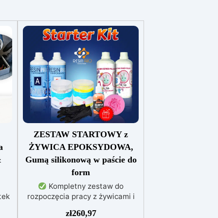
ZESTAW STARTOWY z
a
ŻYWICA EPOKSYDOWA,
&
Gumą silikonową w paście do
form
Kompletny zestaw do
tek
rozpoczęcia pracy z żywicami i
gumą silikonową, idealny do
zł
260,97
a:
tworzenia dzieł sztuki i