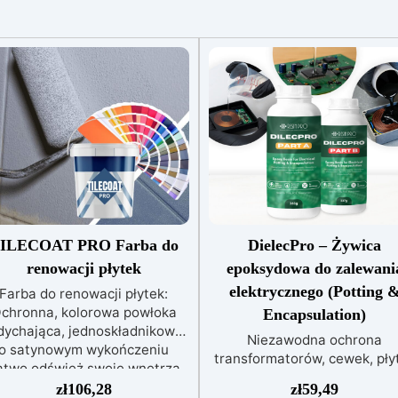
ILECOAT PRO Farba do
DielecPro – Żywica
renowacji płytek
epoksydowa do zalewani
elektrycznego (Potting 
Farba do renowacji płytek:
chronna, kolorowa powłoka
Encapsulation)
dychająca, jednoskładnikowa,
Niezawodna ochrona
o satynowym wykończeniu
transformatorów, cewek, pły
atwo odśwież swoje wnętrza
PCB i złączyWysoka
zięki naszej farbie do płytek:
zł
106,28
zł
59,49
wytrzymałość dielektryczn