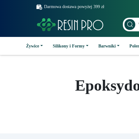
Darmowa dostawa powyżej 399 zł
Żywice
Silikony i Formy
Barwniki
Poler
Epoksydo