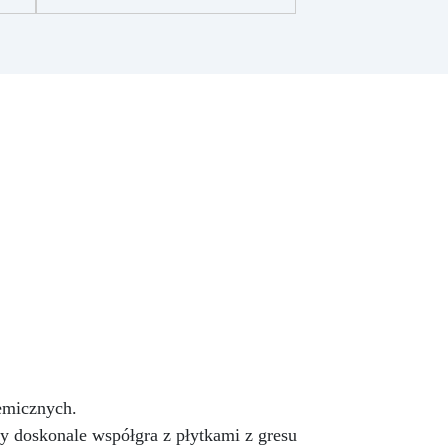
prototypowania.
Zawiera
przezroczystą żywicę
epoksydową (800g) do
zas
wlewania, możliwą do barwienia
a
według uznania.
Zawiera białą
żywicę poliuretanową (1000g),
którą można barwić według
:
uznania i ma szybki czas
utwardzania (30 minut).
Guma
,
silikonowa w paście (500g),
łatwa do użycia z proporcją
mieszania 1:1, idealna do
emy
tworzenia niestandardowych
cy
form.
W zestawie: pasta
barwiąca, wielokrotnego użytku
wej
forma silikonowa oraz rękawice
nitrilowe.
-
hemicznych.
 doskonale współgra z płytkami z gresu