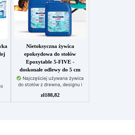
wka
Nietoksyczna żywica
ej
epoksydowa do stołów
Epoxytable 5-FIVE -
doskonałe odlewy do 5 cm
Najczęściej używana żywica
do stołów z drewna, designu i
io
majsterkowania, odpowiednia do
do
zł
188,82
odlewów do 5 cm.
Bardzo
niska egzotermia zapewniająca
ka
bezpieczną pracę bez
y o
przegrzewania.
Odporna na
zarysowania i żółknięcie dzięki
h
filtrom UV i wysokiej jakości