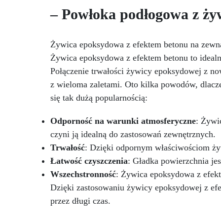
odlewie żywicy epoksydowej.
– Powłoka podłogowa z ży
Wysoka Pojemność: Z
pojemnością ważenia do 30 kg,
idealna także do dużych
odlewów, takich jak stoły z
Żywica epoksydowa z efektem betonu na zewn
U
drewna i żywicy. Wyższa
Żywica epoksydowa z efektem betonu to idealn
Mo
Wydajność: Zmniejsza ryzyko
Połączenie trwałości żywicy epoksydowej z n
egzotermii, która mogłaby
zagrażać końcowemu
z wieloma zaletami. Oto kilka powodów, dlacz
e
rezultatowi. Wykonując
się tak dużą popularnością:
wszystko jednym odlewem,
minimalizujesz błędy i
Odporność na warunki atmosferyczne
: Żywi
oszczędzasz czas.
czyni ją idealną do zastosowań zewnętrznych.
Wiarygodność: Zapewnia Ci
pewność doskonałego rezultatu,
Trwałość
: Dzięki odpornym właściwościom żywi
zgodnego z Twoimi
Łatwość czyszczenia
: Gładka powierzchnia jes
oczekiwaniami. Elektroniczna
Wszechstronność
: Żywica epoksydowa z efekt
waga ResinPro to niezbędne
narzędzie dla osób pracujących
Dzięki zastosowaniu żywicy epoksydowej z efe
z żywicą epoksydową. Bez
przez długi czas.
względu na to, czy tworzysz
dzieła sztuki, czy duże stoły z