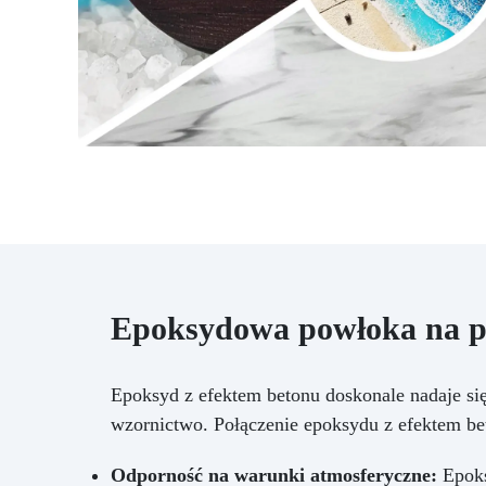
Epoksydowa powłoka na pł
Epoksyd z efektem betonu doskonale nadaje si
wzornictwo. Połączenie epoksydu z efektem beto
Odporność na warunki atmosferyczne:
Epoks