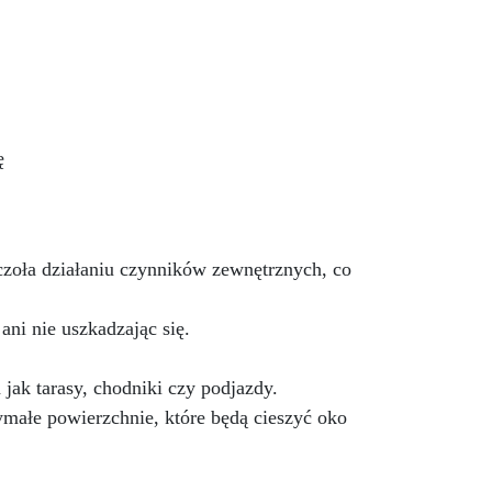
mechanicznej.
Niska lepkość,
 do
eliminująca pęcherzyki
powietrza i zapewniająca
gładkie wykończenie.
y
Bezpieczna i nietoksyczna,
ie
wolna od BPA/VOC,
wne
certyfikowana do długotrwałego
ji
ę
kontaktu ze skórą.
 do
czoła działaniu czynników zewnętrznych, co
ywa,
ni nie uszkadzając się.
 +
ak tarasy, chodniki czy podjazdy.
małe powierzchnie, które będą cieszyć oko
ałe
e –