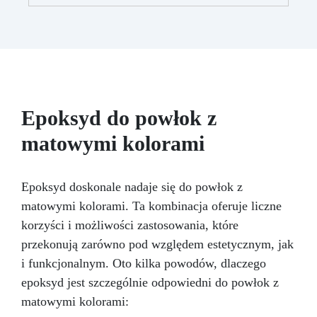
przekształcić Twoją kuchnię w elegancką i
zapewnia gładką, lśniącą powierzchnię
chronioną przed infiltracją.
trwałą przestrzeń, gotową sprostać
Możliwość
codziennym wyzwaniom z wyrafinowanym
barwienia: Kompatybilna z barwnikami i
metalicznymi proszkami dla unikalnych efektów
stylem.
kolorystycznych.
Łatwa aplikacja:
Bezrozpuszczalnikowa i bezwonna, 1 kg
pokrywa około 1 m² (przy grubości 1 mm).
Epoksyd do powłok z
matowymi kolorami
Epoksyd doskonale nadaje się do powłok z
matowymi kolorami. Ta kombinacja oferuje liczne
korzyści i możliwości zastosowania, które
przekonują zarówno pod względem estetycznym, jak
i funkcjonalnym. Oto kilka powodów, dlaczego
epoksyd jest szczególnie odpowiedni do powłok z
matowymi kolorami: