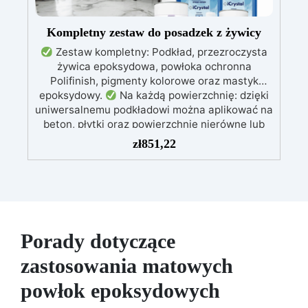
Kompletny zestaw do posadzek z żywicy
Zestaw kompletny: Podkład, przezroczysta
żywica epoksydowa, powłoka ochronna
Polifinish, pigmenty kolorowe oraz mastyk
epoksydowy.
Na każdą powierzchnię: dzięki
uniwersalnemu podkładowi można aplikować na
beton, płytki oraz powierzchnie nierówne lub
uszkodzone.
Łatwa aplikacja: Dołączony
zł
851,22
kompletny przewodnik wideo – 3 proste kroki:
od przygotowania powierzchni po ochronne,
odporne na zarysowania wykończenie.
Efekt
profesjonalny: System samopoziomujący,
odporny na promieniowanie UV, trwały i z
wykończeniem błyszczącym lub satynowym.
Porady dotyczące
Możliwość personalizacji: Dostępny w
zestawach od 2 m² do 100 m², z szeroką gamą
zastosowania matowych
pigmentów do wyboru.
powłok epoksydowych