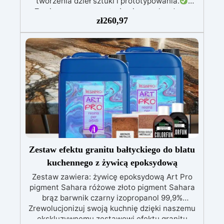
tworzenia dzieł sztuki i prototypowania.
Zawiera przezroczystą żywicę epoksydową
zł
260,97
(800g) do wlewania, możliwą do barwienia
według uznania.
Zawiera białą żywicę
poliuretanową (1000g), którą można barwić
według uznania i ma szybki czas utwardzania
(30 minut).
Guma silikonowa w paście
(500g), łatwa do użycia z proporcją mieszania
1:1, idealna do tworzenia niestandardowych
form.
W zestawie: pasta barwiąca,
wielokrotnego użytku forma silikonowa oraz
rękawice nitrilowe.
Zestaw efektu granitu bałtyckiego do blatu
kuchennego z żywicą epoksydową
Zestaw zawiera: żywicę epoksydową Art Pro
pigment Sahara różowe złoto pigment Sahara
brąz barwnik czarny izopropanol 99,9%
Zrewolucjonizuj swoją kuchnię dzięki naszemu
ekskluzywnemu zestawowi efektu granitu