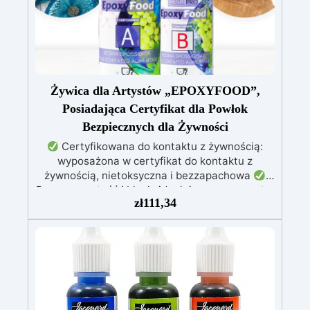
Żywica dla Artystów „EPOXYFOOD”,
Posiadająca Certyfikat dla Powłok
Bezpiecznych dla Żywności
Certyfikowana do kontaktu z żywnością:
wyposażona w certyfikat do kontaktu z
żywnością, nietoksyczna i bezzapachowa
Przezroczystość i blask: idealnie przezroczyste,
zł
111,34
błyszczące i samopoziomujące wykończenie po
katalizie
Odporność i trwałość: odporna na
zarysowania, chemikalia i zużycie, zapewniając
trwałe kreacje
Łatwość użycia: stosunek
mieszania 100:55, czas pracy do 10 godzin i
pełna kataliza w ciągu 24-48 godzin
Kreatywna wszechstronność: idealna do powłok
(1-5 mm), zalew artystycznych (do 1 cm)