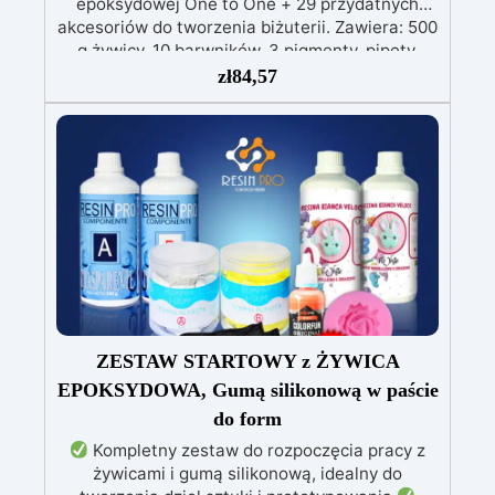
epoksydowej One to One + 29 przydatnych
akcesoriów do tworzenia biżuterii. Zawiera: 500
g żywicy, 10 barwników, 3 pigmenty, pipety,
patyczki do mieszania, rękawiczki i kubeczki.
zł
84,57
Nr 2. Zestaw startowy z żywicy epoksydowej
+ 100 akcesoriów:500 g przezroczystej żywicy
epoksydowej One to One + 100 przydatnych
akcesoriów do tworzenia biżuterii. Zawiera: 500
g żywicy, 12 dodatków dekoracyjnych, suszone
kwiaty, silikonową formę z literami, breloczki,
końcówki do miniwiertarki, ponad 100
elementów.
ZESTAW STARTOWY z ŻYWICA
EPOKSYDOWA, Gumą silikonową w paście
do form
Kompletny zestaw do rozpoczęcia pracy z
żywicami i gumą silikonową, idealny do