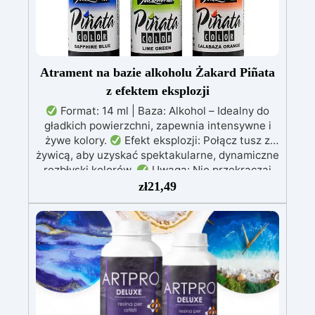
Atrament na bazie alkoholu Żakard Piñata
z efektem eksplozji
Format: 14 ml | Baza: Alkohol – Idealny do
gładkich powierzchni, zapewnia intensywne i
żywe kolory.
Efekt eksplozji: Połącz tusz z
żywicą, aby uzyskać spektakularne, dynamiczne
rozbłyski kolorów.
Uwaga: Nie przekraczaj
1% tuszu w mieszance, aby zachować
zł
21,49
mechaniczną wytrzymałość tworzonego
elementu.
Biały barwnik: Niezbędny do
uzyskania efektu eksplozji – stosowany w
połączeniu z innymi kolorami.
Wszechstronność: Doskonały do tworzenia
unikalnych dzieł sztuki, dodając głębię i
dynamikę powierzchniom z żywicy.