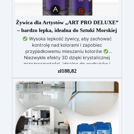
Żywica dla Artystów „ART PRO DELUXE”
– bardzo lepka, idealna do Sztuki Morskiej
Wysoka lepkość żywicy, aby zachować
kontrolę nad kolorami i zapobiec
przypadkowemu mieszaniu kolorów
Niezwykłe efekty 3D dzięki krystalicznej
przezroczystości, idealne do wydruków i
obrazów
Nie kapie: wszechstronna aplikacja
zł
188,82
na powierzchniach pochylonych, pionowych lub
zakrzywionych, idealna do malowania i powłok
Odporna na wilgoć, z błyszczącą i ochronną
powierzchnią, odpowiednia do każdego
środowiska
Bezpieczna i bezzapachowa,
wolna od rozpuszczalników i BPA, idealna do
komfortowej i przyjemnej pracy