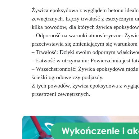
dodają świątecznego i
os
osobistego akcentu do twojej
Żywica epoksydowa z wyglądem betonu idealnie
wn
przestrzeni zewnętrznej.
zewnętrznych. Łączy trwałość z estetycznym u
f
Najwyższa jakość: Nasze formy
ja
są wykonane z wysokiej jakości
kilka powodów, dla których żywica epoksydow
dł
silikonu, co gwarantuje
– Odporność na warunki atmosferyczne: Żywica
u
długotrwałość i elastyczność
przeciwstawia się zmieniającym się warunko
umożliwiając łatwe usunięcie
U
– Trwałość: Dzięki swoim odpornym właściwoś
bez uszkadzania wzoru
.
ż
Uniwersalność: Doskonałe do
– Łatwość w utrzymaniu: Powierzchnia jest ła
m
żywicy epoksydowej, te formy
– Wszechstronność: Żywica epoksydowa może by
i
mogą być również używane z
ścieżki ogrodowe czy podjazdy.
innymi materiałami, takimi jak
gips, wosk czy masa polimerowa
Z tych powodów, żywica epoksydowa z wyglądem
u
. Porady dotyczące
przestrzeni zewnętrznych.
użytkowania: Zalecamy lekkie
nasmarowanie formy przed
użyciem i dokładne jej
oczyszczenie po każdym użyciu,
aby przedłużyć jej żywotność
.