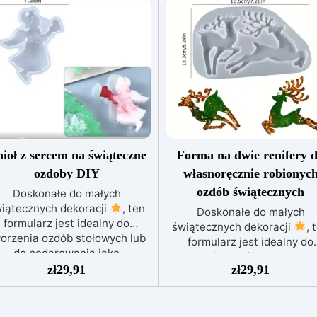
ioł z sercem na świąteczne
Forma na dwie renifery 
ozdoby DIY
własnoręcznie robionyc
ozdób świątecznych
Doskonałe do małych
iątecznych dekoracji
, ten
Doskonałe do małych
formularz jest idealny do
świątecznych dekoracji
, 
orzenia ozdób stołowych lub
formularz jest idealny do
do podarowania jako
tworzenia ozdób stołowych 
ersonalizowane prezenty
.
zł
29,91
zł
29,91
do podarowania jako
Jego kompaktowy rozmiar
spersonalizowane prezenty
rawia, że jest praktyczny do
Jego kompaktowy rozmia
óżnych projektów. Tworzenia
sprawia, że jest praktyczny