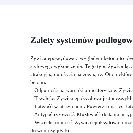
wy
różnych projektów. Tworzenia
ż
wykonane przy użyciu formy do
p
żywicy mogą być używane do
produkcji dekoracji do domu i
ogrodu. Te unikalne ozdoby
o
dodają świątecznego i
Zalety systemów podłogow
osobistego akcentu do twojej
Na
przestrzeni zewnętrznej.
są
Najwyższa jakość: Nasze formy
Żywica epoksydowa z wyglądem betonu to ideal
są wykonane z wysokiej jakości
stylowego wykończenia. Tego typu żywica łączy
d
silikonu, co gwarantuje
u
atrakcyjną do użycia na zewnątrz. Oto niektóre
długotrwałość i elastyczność
umożliwiając łatwe usunięcie
betonu:
U
bez uszkadzania wzoru
.
– Odporność na warunki atmosferyczne: Żywica
ż
Uniwersalność: Doskonałe do
m
– Trwałość: Żywica epoksydowa jest niezwykle
żywicy epoksydowej, te formy
i
mogą być również używane z
– Łatwość w utrzymaniu: Powierzchnia jest łat
innymi materiałami, takimi jak
– Antypoślizgowość: Możliwość dodania antyp
gips, wosk czy masa polimerowa
– Wszechstronność: Żywica epoksydowa może b
u
. Porady dotyczące
drewno czy płytki.
użytkowania: Zalecamy lekkie