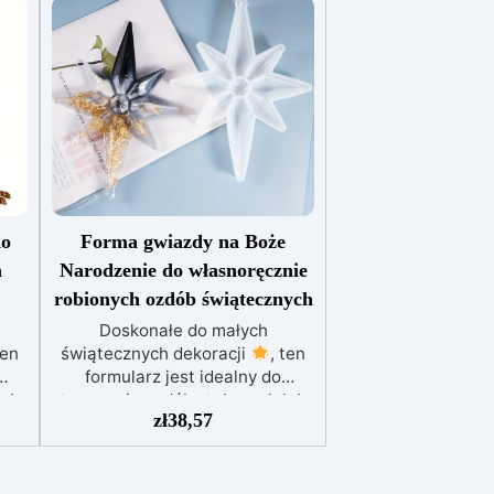
do
Forma gwiazdy na Boże
h
Narodzenie do własnoręcznie
robionych ozdób świątecznych
Doskonałe do małych
ten
świątecznych dekoracji
, ten
formularz jest idealny do
lub
tworzenia ozdób stołowych lub
zł
38,57
do podarowania jako
.
spersonalizowane prezenty
.
r
Jego kompaktowy rozmiar
 do
sprawia, że jest praktyczny do