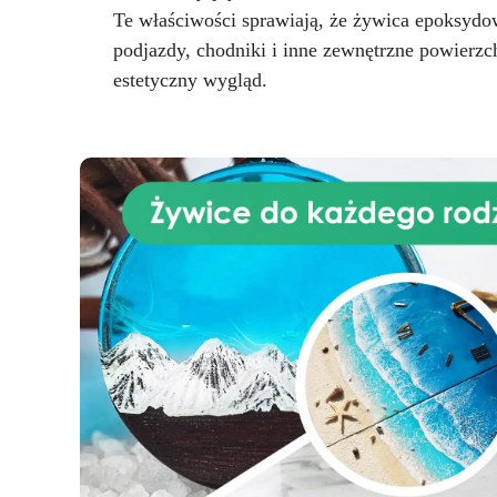
nasmarowanie formy przed
Te właściwości sprawiają, że żywica epoksyd
oc
użyciem i dokładne jej
podjazdy, chodniki i inne zewnętrzne powierzch
aby
oczyszczenie po każdym użyciu,
estetyczny wygląd.
aby przedłużyć jej żywotność
.