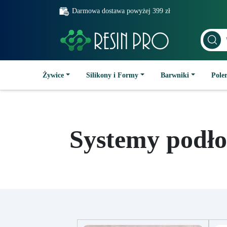
Darmowa dostawa powyżej 399 zł
Żywice
Silikony i Formy
Barwniki
Poler
Systemy podło