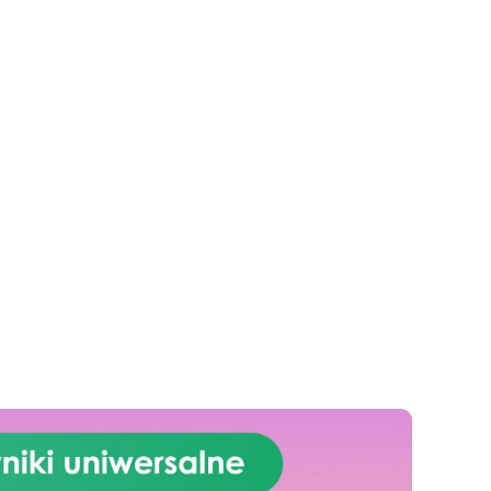
dodają świątecznego i
ej
osobistego akcentu do twojej
przestrzeni zewnętrznej.
rmy
Najwyższa jakość: Nasze formy
ści
są wykonane z wysokiej jakości
silikonu, co gwarantuje
ść
długotrwałość i elastyczność
ie
umożliwiając łatwe usunięcie
.
bez uszkadzania wzoru
.
do
Uniwersalność: Doskonałe do
my
żywicy epoksydowej, te formy
 z
mogą być również używane z
ak
innymi materiałami, takimi jak
gips, wosk czy masa polimerowa
gips, wosk czy masa polimerowa
. Porady dotyczące
ie
użytkowania: Zalecamy lekkie
d
nasmarowanie formy przed
użyciem i dokładne jej
iu,
oczyszczenie po każdym użyciu,
ć
.
aby przedłużyć jej żywotność
.