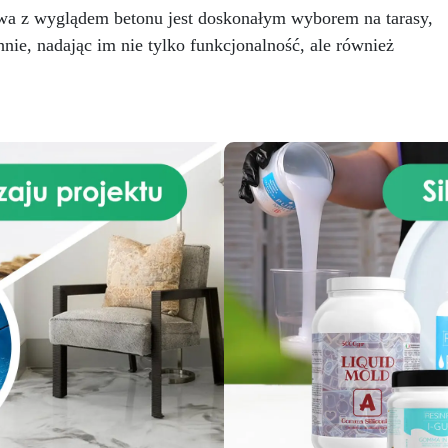
użyciem i dokładne jej
nasmarowanie formy prze
owa z wyglądem betonu jest doskonałym wyborem na tarasy,
zyszczenie po każdym użyciu,
użyciem i dokładne jej
nie, nadając im nie tylko funkcjonalność, ale również
 przedłużyć jej żywotność
.
oczyszczenie po każdym użyc
aby przedłużyć jej żywotnoś