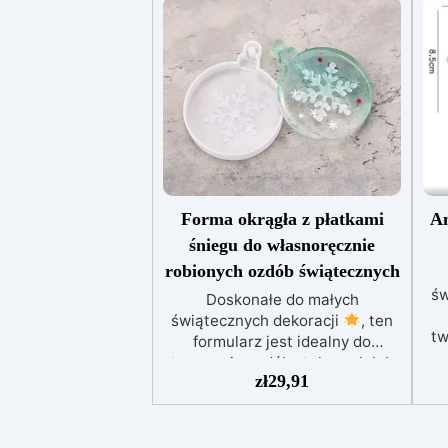
Forma okrągła z płatkami
An
śniegu do własnoręcznie
robionych ozdób świątecznych
św
Doskonałe do małych
świątecznych dekoracji
, ten
tw
formularz jest idealny do
tworzenia ozdób stołowych lub
sp
zł
29,91
do podarowania jako
spersonalizowane prezenty
.
sp
Jego kompaktowy rozmiar
r
sprawia, że jest praktyczny do