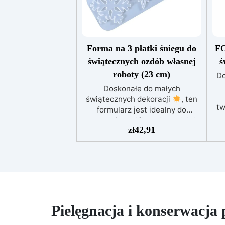
Forma na 3 płatki śniegu do
F
świątecznych ozdób własnej
ś
roboty (23 cm)
Do
Doskonałe do małych
świątecznych dekoracji
, ten
tw
formularz jest idealny do
tworzenia ozdób stołowych lub
sp
zł
42,91
do podarowania jako
spersonalizowane prezenty
.
sp
Jego kompaktowy rozmiar
sprawia, że jest praktyczny do
Tw
różnych projektów. Tworzenia
wykonane przy użyciu formy do
w
żywicy mogą być używane do
produkcji dekoracji do domu i
Pielęgnacja i konserwacja
ogrodu. Te unikalne ozdoby
o