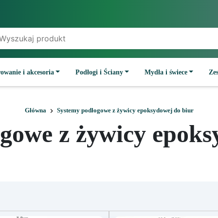
owanie i akcesoria
Podłogi i Ściany
Mydła i świece
Ze
Główna
Systemy podłogowe z żywicy epoksydowej do biur
gowe z żywicy epoks