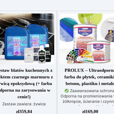
staw blatów kuchennych z
PROLUX – Ultraodporn
ektem czarnego marmuru z
farba do płytek, ceramiki
ywicą epoksydową (+ farba
betonu, plastiku i metal
dporna na zarysowania w
Zaawansowana ochrona
Odporna na promieniowanie 
cenie!)
żółknięcie, ścieranie i czynn
Zestaw zawiera: żywicę
atmosferyczne. Może być
poksydową Art Pro pigment
zł
359,84
zł
169,00
nakładana bezpośrednio n