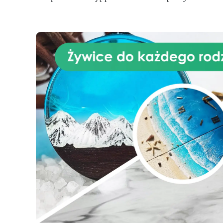
kl
ci
ep
naś
p
ud
za
pię
mo
j
pr
pr
t