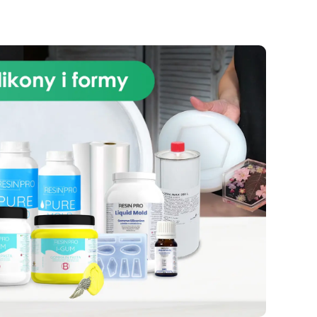
P).
powierzchni do 0,5 m², zużycie
wynosi 1,2 kg/m² dla grubości 1
mm.