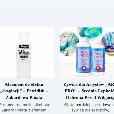
Atrament do efektu
Żywica dla Artystów „A
„eksplozji” – Petridish –
PRO” – Średnia Lepkość
Żakardowa Piñata
Ochrona Przed Wilgoci
Atrament na bazie alkoholu
Najbardziej sprzedawa
Żakard Piñata z efektem
żywica dla artystów,