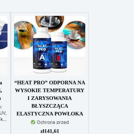
a
“HEAT PRO” ODPORNA NA
,
WYSOKIE TEMPERATURY
u
I ZARYSOWANIA
BŁYSZCZĄCA
:
UV,
ELASTYCZNA POWŁOKA
iki
Ochrona przed
zarysowaniami i odporność na
zł
141,61
a