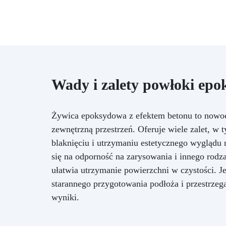
ze
w
ze
zo
Wady i zalety powłoki epo
ko
Żywica epoksydowa z efektem betonu to nowocz
zewnętrzną przestrzeń. Oferuje wiele zalet, w
na
blaknięciu i utrzymaniu estetycznego wyglądu n
ku
d
się na odporność na zarysowania i innego rodz
ułatwia utrzymanie powierzchni w czystości. J
zm
starannego przygotowania podłoża i przestrzeg
łąc
i 
wyniki.
dn