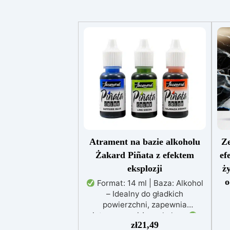
Atrament na bazie alkoholu
Ze
Żakard Piñata z efektem
ef
eksplozji
ż
o
Format: 14 ml | Baza: Alkohol
– Idealny do gładkich
powierzchni, zapewnia
intensywne i żywe kolory.
e
zł
21,49
Efekt eksplozji: Połącz tusz z