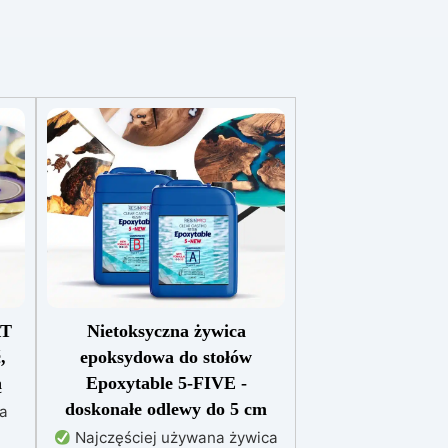
RT
Nietoksyczna żywica
,
epoksydowa do stołów
ą
Epoxytable 5-FIVE -
doskonałe odlewy do 5 cm
na
Najczęściej używana żywica