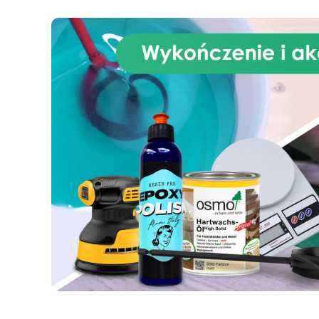
Łatwo nakładać jedną lub dwie
warstwy pędzlem lub wałkiem.
Można chodzić po nim już po 24
godzinach, co pomoże
odświeżyć twoje stare płytki
(nawet pionowe) lub podłogi i
powierzchnie z betonu. Z jednym
opakowaniem (5,6 kg) można
pokryć ok. 18 m². Produkt jest
dostarczany w kolorze
neutralnym (białym), jeśli chcesz
zmienić kolor płytek, wystarczy
dodać 3-5% wagowo barwników
w proszku, dostępnych w
każdym sklepie z farbami lub w
sekcji barwników na stronie
Resinpro.pl Zestaw zawiera:
składnik A (4 kg) składnik B (1,6
kg) Po nałożeniu tworzy
warstwę ochronną, która
pokrywa poprzednie podłoże,