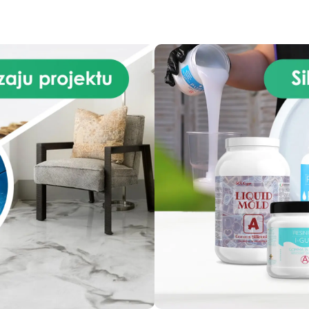
Właściwości Użytkowych (Do
asy, tworząc atmosferę pełną
epła. Wysokiej jakości żywica
oksydowa nie tylko doskonale
laduje estetykę prawdziwego
marmuru, ale również
rzewyższa go pod względem
wytrzymałości, zapewniając
powierzchnię odporną na
erzenia, plamy i ciepło, która
chowuje swoje nieskazitelne
kno przez długi czas. Łatwość
ntażu sprawia, że ten zestaw
est preferowanym wyborem
zarówno dla miłośników
majsterkowania, jak i
ofesjonalistów, umożliwiając
szybkie i bezproblemowe
zekształcenie Twojej kuchni.
Niezależnie od tego, czy
całkowicie remontujesz, czy
ylko unowocześniasz swoją