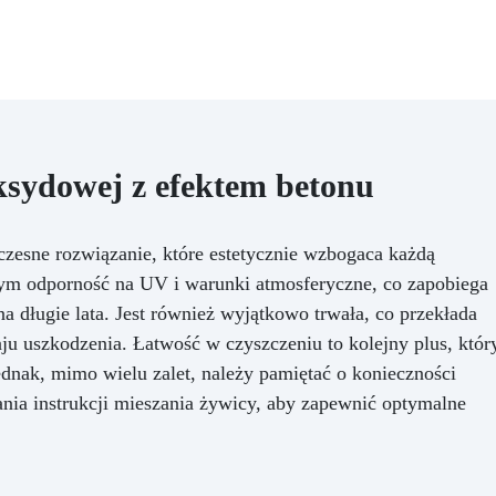
przestrzeń kuchenną, nasz
staw zapewnia profesjonalny
rezultat przy minimalnym
ysiłku. Każdy detal naszego
stawu do blatu kuchennego z
efektem czarnego marmuru
stał zaprojektowany tak, aby
oferować niezrównaną
ksydowej z efektem betonu
mbinację stylu, wytrzymałości
i praktyczności. Wynik to
rozwiązanie designerskie
esne rozwiązanie, które estetycznie wzbogaca każdą
najwyższej klasy, które
 tym odporność na UV i warunki atmosferyczne, co zapobiega
tychmiast podnosi standardy
a długie lata. Jest również wyjątkowo trwała, co przekłada
chni, czyniąc ją powodem do
umy w Twoim domu. Wybierz
aju uszkodzenia. Łatwość w czyszczeniu to kolejny plus, któr
nasz zestaw, aby
ednak, mimo wielu zalet, należy pamiętać o konieczności
odernizować swoją kuchnię,
ania instrukcji mieszania żywicy, aby zapewnić optymalne
ząc funkcjonalność z urokiem,
pozwól się inspirować każdego
ia blaskiem i trwałością, jakie
oferuje.