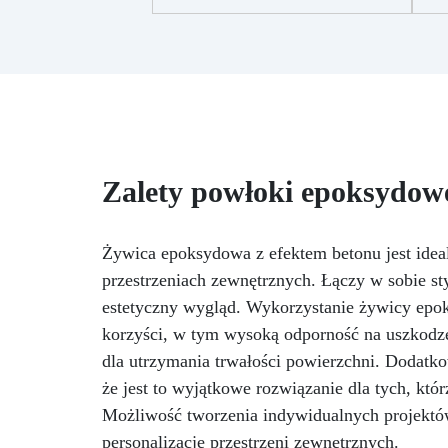
S
żywicą, aby uzyskać
c
spektakularne, dynamiczne
cz
rozbłyski kolorów.
Uwaga: Nie
przekraczaj 1% tuszu w
Zr
mieszance, aby zachować
mechaniczną wytrzymałość
tworzonego elementu.
Biały
ku
barwnik: Niezbędny do
uzyskania efektu eksplozji –
Zalety powłoki epoksydowe
mi
stosowany w połączeniu z
poł
innymi kolorami.
Wszechstronność: Doskonały do
Żywica epoksydowa z efektem betonu jest ide
i
tworzenia unikalnych dzieł
przestrzeniach zewnętrznych. Łączy w sobie sty
sztuki, dodając głębię i dynamikę
estetyczny wygląd. Wykorzystanie żywicy epok
powierzchniom z żywicy.
de
korzyści, w tym wysoką odporność na uszkodze
w
dla utrzymania trwałości powierzchni. Dodatk
że jest to wyjątkowe rozwiązanie dla tych, któr
Możliwość tworzenia indywidualnych projektów
mar
personalizację przestrzeni zewnętrznych.
dod