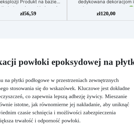
eksplozji Produkt na bazie
dedykowana dekoracjom i
alkoholu o niezwykle jasnej
zalewom artystycznym
zł
56,59
zł
120,00
rwie, niezbędny do uzyskania
Idealna do obrazów, powłok, t
łynnego efektu „eksplozji” na
małych dzieł sztuki
Łatwa
alce Petriego. Naprzemiennie
użyciu (stosunek 3:2), chron
kroplę tego białego koloru z
przed żółknięciem dzięki
jednym (lub kilkoma) innymi
specjalnym filtrom UV
Gęs
koholowymi kolorami Pinata,
formuła: nie kapie, utrzymuj
zyskasz zapierające dech w
precyzyjne i czyste wzory
ersiach efekty. Mieszając tusz
Utwardza się w 12-24 godzi
acji powłoki epoksydowej na płyt
 żywicą epoksydową możesz
zapewniając błyszczącą i lśn
zyskać eksplozję koloru! Aby
powierzchnię
uzyskać efekt eksplozji,
u na płytki podłogowe w przestrzeniach zewnętrznych
trzebujesz koloru BIAŁEGO na
ego stosowania się do wskazówek. Kluczowe jest dokładne
mianę z innymi barwnikami z
naszej oferty
ieczyszczeń, co zapewnia lepszą adhezję żywicy. Mieszanie
ównie istotne, jak równomierne jej nakładanie, aby uniknąć
iednim czasie schnięcia i możliwości zabezpieczenia
iększa trwałość i odporność powłoki.