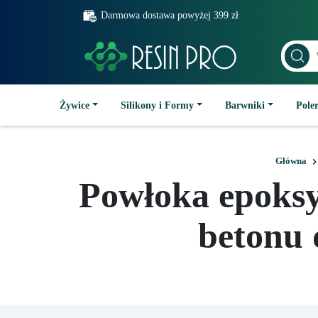
Darmowa dostawa powyżej 399 zł
Żywice
Silikony i Formy
Barwniki
Poler
Główna
Powłoka epoksy
betonu 