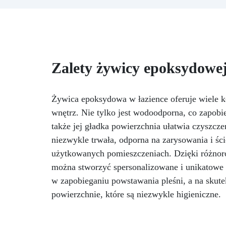
gramów, umożliwiając ważenie
do 30 kg, co zapewnia
p
maksymalną dokładność przy
mie
odlewie żywicy epoksydowej.
Wysoka Pojemność: Z
pojemnością ważenia do 30 kg,
akc
Zalety żywicy epoksydowej
idealna także do dużych
ży
odlewów, takich jak stoły z
+
drewna i żywicy. Wyższa
do
Wydajność: Zmniejsza ryzyko
Żywica epoksydowa w łazience oferuje wiele k
egzotermii, która mogłaby
de
wnętrz. Nie tylko jest wodoodporna, co zapobi
zagrażać końcowemu
także jej gładka powierzchnia ułatwia czyszcz
rezultatowi. Wykonując
niezwykle trwała, odporna na zarysowania i śc
wszystko jednym odlewem,
minimalizujesz błędy i
użytkowanych pomieszczeniach. Dzięki różnor
oszczędzasz czas.
można stworzyć spersonalizowane i unikatowe 
Wiarygodność: Zapewnia Ci
w zapobieganiu powstawania pleśni, a na skut
pewność doskonałego rezultatu,
zgodnego z Twoimi
powierzchnie, które są niezwykle higieniczne.
oczekiwaniami. Elektroniczna
waga ResinPro to niezbędne
narzędzie dla osób pracujących