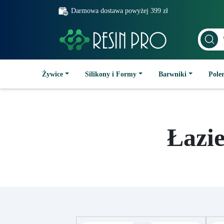
Darmowa dostawa powyżej 399 zł
Żywice
Silikony i Formy
Barwniki
Poler
Łazi