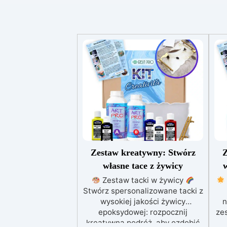
Zestaw kreatywny: Stwórz
Z
własne tace z żywicy
w
Zestaw tacki w żywicy
Stwórz spersonalizowane tacki z
wysokiej jakości żywicy
n
epoksydowej: rozpocznij
ze
kreatywną podróż, aby ozdobić