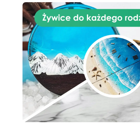
z żywicą epoksydową. Bez
względu na to, czy tworzysz
dzieła sztuki, czy duże stoły z
drewna i żywicy, waga ResinPro
pozwala dokładnie odmierzyć
potrzebną ilość żywicy,
minimalizując błędy i
zapewniając idealny końcowy
rezultat, w jednym
przygotowaniu. Na co jeszcze
czekasz? Dodaj Elektroniczną
Wagę ResinPro do swojego
koszyka!