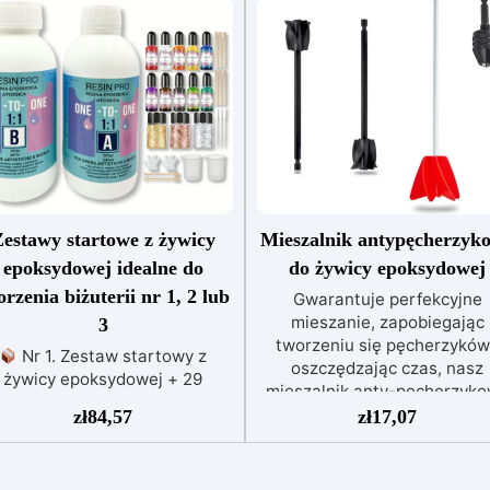
estawy startowe z żywicy
Mieszalnik antypęcherzyk
epoksydowej idealne do
do żywicy epoksydowej
orzenia biżuterii nr 1, 2 lub
Gwarantuje perfekcyjne
mieszanie, zapobiegając
3
tworzeniu się pęcherzyków
Nr 1. Zestaw startowy z
oszczędzając czas, nasz
żywicy epoksydowej + 29
mieszalnik anty-pęcherzyk
esoriów:500 g przezroczystej
jest łatwy w użyciu i
zł
84,57
zł
17,07
wicy epoksydowej One to One
wielokrotnego użytku.
29 przydatnych akcesoriów do
Mieszalnik anty-pęcherzyk
rzenia biżuterii. Zawiera: 500
do mieszania żywicy