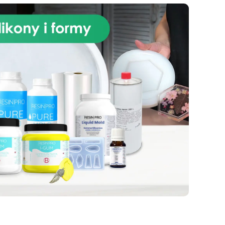
epoksydowej, ten zestaw
iega
zapewnia solidną powierzchnię,
,
odporną na uderzenia i łatwą do
utrzymania w czystości. Łatwy w
ic
instalacji i gwarantujący
je
profesjonalny efekt, nasz zestaw
c:
jest idealny zarówno do
ii,
projektów renowacyjnych, jak i
ć
do majsterkowania. Przekształć
anie
swoją kuchnię w elegancką i
funkcjonalną przestrzeń dzięki
e
naszemu zestawowi Granit Black
u,
Galaxy do blatu roboczego z
o
żywicy epoksydowej i pozwól,
aby Twoja kuchnia lśniła
ł
blaskiem i stylem.
sób
niu
do
o
znym