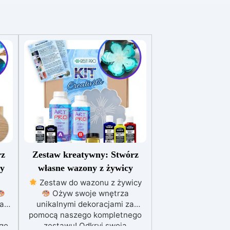
rz
Zestaw kreatywny: Stwórz
cy
własne wazony z żywicy
Zestaw do wazonu z żywicy
Ożyw swoje wnętrza
a
unikalnymi dekoracjami za
pomocą naszego kompletnego
ego
zestawu! Odkryj swoją