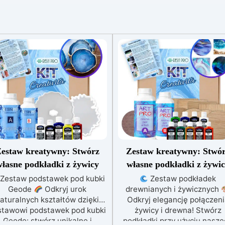
estaw kreatywny: Stwórz
Zestaw kreatywny: Stwó
łasne podkładki z żywicy
własne podkładki z żywi
Zestaw podstawek pod kubki
Zestaw podkładek
Geode
Odkryj urok
drewnianych i żywicznych
aturalnych kształtów dzięki
Odkryj elegancję połączeni
stawowi podstawek pod kubki
żywicy i drewna! Stwórz
Geode: stwórz unikalne i
podkładki przy użyciu nasz