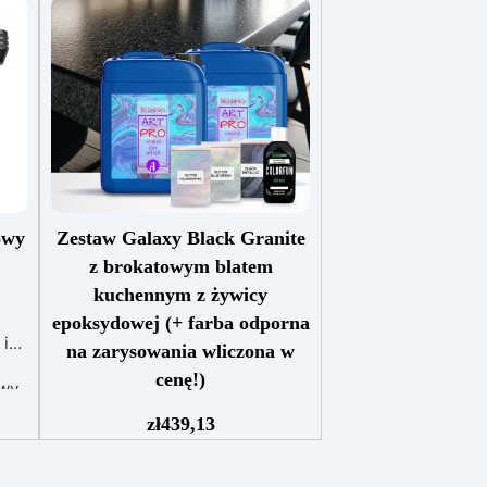
owy
Zestaw Galaxy Black Granite
z brokatowym blatem
kuchennym z żywicy
epoksydowej (+ farba odporna
 i
na zarysowania wliczona w
cenę!)
owy
Zestaw zawiera: żywicę
zł
439,13
epoksydową Art Pro, Czarny
pigment Sahara czarny barwnik
owy
Holograficzny srebrny brokat