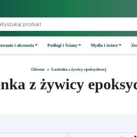
owanie i akcesoria
Podłogi i Ściany
Mydła i świece
Ze
Główna
Łazienka z żywicy epoksydowej
enka z żywicy epoksy