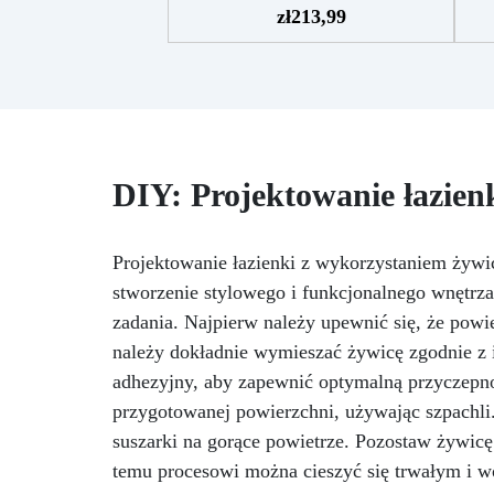
swój dom
Ożyw swoją
or
zł
213,99
przestrzeń za pomocą unikalnej i
oryginalnej tacki dzięki naszemu
pr
zestawowi!
Dostarczamy Ci
wszystko, czego potrzebujesz,
aby rozpocząć: 830 gramów
żywicy epoksydowej wysokiej
jakości; formę do tacki z
p
DIY: Projektowanie łazien
uchwytami; 5 kolorów
specjalnych dla żywicy; rękawice
ep
i narzędzia do mieszania;
do 
Projektowanie łazienki z wykorzystaniem żyw
przewodnik pokazujący krok po
k
stworzenie stylowego i funkcjonalnego wnętrza
kroku, jak to zrobić. Zainspiruj
n
się kreatywnymi pomysłami lub
zadania. Najpierw należy upewnić się, że powie
eksperymentuj, tworząc nowe
należy dokładnie wymieszać żywicę zgodnie z 
efekty: wypróbuj efekt
adhezyjny, aby zapewnić optymalną przyczepn
geodezyjny dla wzornictwa
inspirowanego naturą, stwórz
un
przygotowanej powierzchni, używając szpachli
tackę o pięknych odcieniach
ks
suszarki na gorące powietrze. Pozostaw żywic
morskich, dodaj suszone kwiaty
temu procesowi można cieszyć się trwałym i
lub złoty liść, aby dodać
Ci