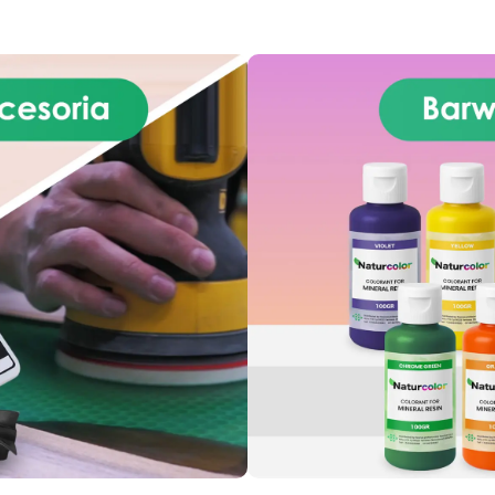
domu lub podarowania komuś,
bliskich
Zdziwisz się
go kochasz
Jesteś gotowy,
rezultatem! Zacznij swoją
aby dodać niepowtarzalny
kreatywną podróż razem z n
akcent do swojego domu?
w łatwy sposób: zestaw
Materiały i technikę
materiałów i techniczny
dostarczymy my: będziesz
przewodnik potrzebują tyl
musiał tylko dodać szczyptę
kreatywności
Kup zestaw
Zamów teraz!