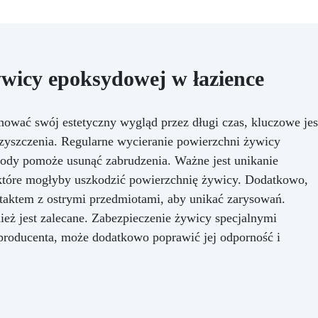
Oszczędza czas: dzięki
innowacyjnej technologii,
mieszalnik pozwala uzyska
perfekcyjne i jednolite miesz
żywic epoksydowych szybko
żywicy epoksydowej w łazience
łatwo, oszczędzając czas 
wysiłek. Jeśli chcesz uzysk
profesjonalne rezultaty w
mieszaniu żywic epoksydowyc
wać swój estetyczny wygląd przez długi czas, kluczowe jes
oszczędzić czas i wysiłek, k
czyszczenia. Regularne wycieranie powierzchni żywicy
nasz mieszalnik anty-
ody pomoże usunąć zabrudzenia. Ważne jest unikanie
pęcherzykowy już dziś.
tóre mogłyby uszkodzić powierzchnię żywicy. Dodatkowo,
taktem z ostrymi przedmiotami, aby unikać zarysowań.
ież jest zalecane. Zabezpieczenie żywicy specjalnymi
 producenta, może dodatkowo poprawić jej odporność i