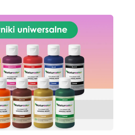
styl: otrzymasz prawdziwe dzieło
sztuki wykonane ręcznie, które
ami
ozdobi każdy kąt Twojego domu
lub będzie idealnym prezentem
dla kogoś wyjątkowego
ko
Jesteś gotowy na eksplorację
twojej kreatywności, aby działać
świata żywicy, tworząc
spektakularne wazy? Odkryj
przyjemność tworzenia waz z
podstaw i urządź swój dom w
naprawdę unikalny sposób
Zacznij tworzyć!