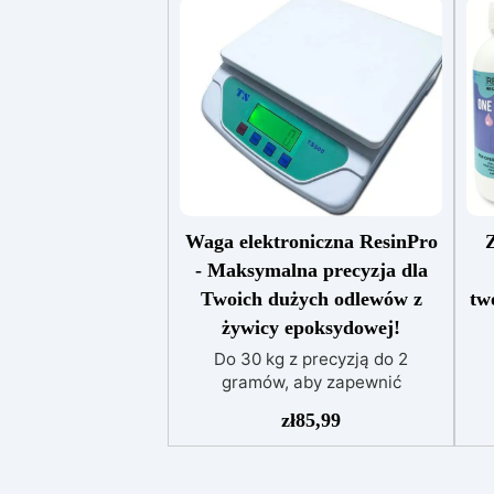
Waga elektroniczna ResinPro
Z
- Maksymalna precyzja dla
Twoich dużych odlewów z
tw
żywicy epoksydowej!
Do 30 kg z precyzją do 2
gramów, aby zapewnić
doskonałość w twoich twórczych
akc
zł
85,99
projektach. Precyzja na
ży
najwyższym poziomie: Waga
+ 
ResinPro jest precyzyjna do 2
two