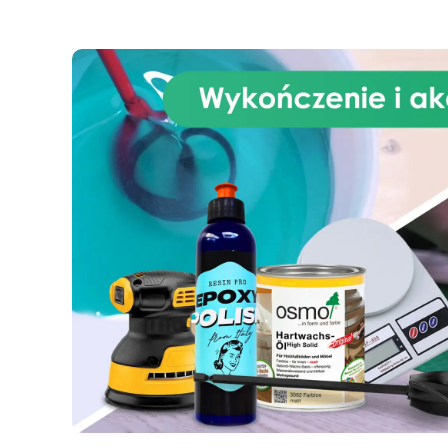
elegancji. Idealne jako prezent
w 
lub do wystawienia w swoim
ko
domu, tacki z żywicy są równie
efektowne, co łatwe w
wykonaniu
Jesteś gotowy,
aby stworzyć tackę, która będzie
prawdziwym dziełem designu?
Potrzebujesz tylko odrobiny
kreatywności: resztę zrobimy my
Zamów już teraz!