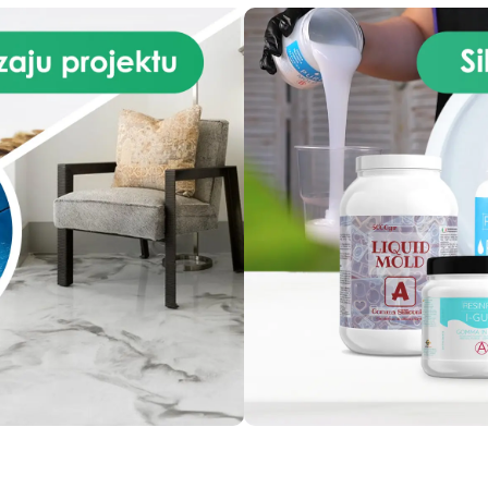
mieszaniu, mieszalnik zapob
tworzeniu się pęcherzyków
zapewniając jednolite i
perfekcyjne mieszanie żyw
epoksydowych.
Gwarantu
perfekcyjne mieszanie żywi
dzięki innowacyjnej technolog
mieszalnik pozwala uzyska
perfekcyjne i jednolite miesz
żywic epoksydowych,
zapewniając profesjonaln
rezultaty.
Łatwy w użyci
czyszczeniu i wielokrotneg
użytku: mieszalnik jest
zaprojektowany tak, aby by
łatwy w użyciu nawet dla o
bez doświadczenia w miesza
żywic. Ponadto, jest łatwy 
czyszczenia i wielokrotneg
użytku, co czyni go ekologic
i ekonomicznym wyborem.