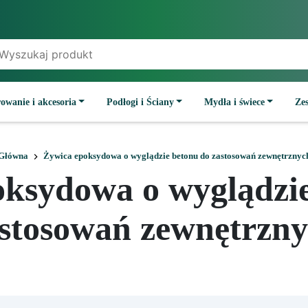
owanie i akcesoria
Podłogi i Ściany
Mydła i świece
Ze
Główna
Żywica epoksydowa o wyglądzie betonu do zastosowań zewnętrznyc
oksydowa o wyglądzie
stosowań zewnętrzn