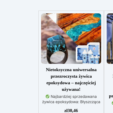
Nietoksyczna uniwersalna
przezroczysta żywica
epoksydowa – najczęściej
używana!
pr
Najbardziej sprzedawana
żywica epoksydowa: Błyszcząca
i samopoziomująca,
W
zł
30,46
zapewniająca perfekcyjny