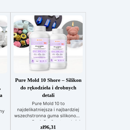
Pure Mold 10 Shore – Silikon
,
do rękodzieła i drobnych
a
detali
Pure Mold 10 to
najdelikatniejsza i najbardziej
ny
wszechstronna guma silikonowa
z gamy ResinPro®, o twardości
zł
96,31
Shore A 10±2 i wysokiej
 i