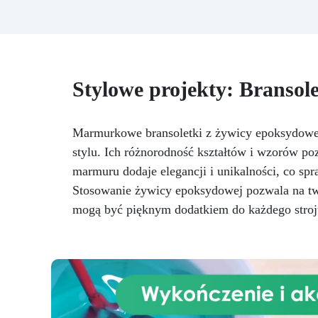
po
bezpieczną pracę bez
przegrzewania.
Odporna na
uż
zarysowania i żółknięcie dzięki
f
filtrom UV i wysokiej jakości
mechanicznej.
Niska lepkość,
t
Stylowe projekty: Branso
eliminująca pęcherzyki
pe
powietrza i zapewniająca
Do
gładkie wykończenie.
NCS
Bezpieczna i nietoksyczna,
Marmurkowe bransoletki z żywicy epoksydowej 
Kry
wolna od BPA/VOC,
stylu. Ich różnorodność kształtów i wzorów po
certyfikowana do długotrwałego
po
marmuru dodaje elegancji i unikalności, co spr
kontaktu ze skórą.
or
Stosowanie żywicy epoksydowej pozwala na twor
mogą być pięknym dodatkiem do każdego stroj
Zg
nr
UE
CE
o
Wł