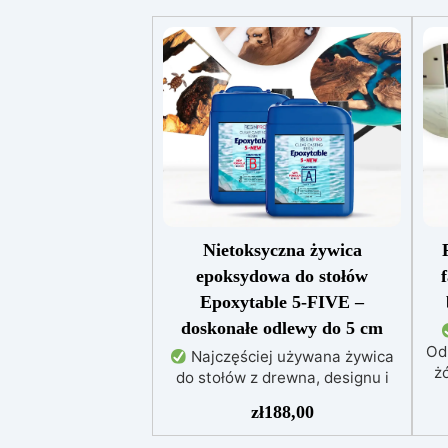
Nietoksyczna żywica
epoksydowa do stołów
Epoxytable 5-FIVE –
doskonałe odlewy do 5 cm
Od
Najczęściej używana żywica
żó
do stołów z drewna, designu i
majsterkowania, odpowiednia do
zł
188,00
odlewów do 5 cm.
Bardzo
niska egzotermia zapewniająca