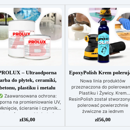
PROLUX – Ultraodporna
EpoxyPolish Krem poleruj
farba do płytek, ceramiki,
Nowa linia produktów
przeznaczona do polerowan
betonu, plastiku i metalu
Plastiku i Żywicy. Krem
Zaawansowana ochrona:
ResinPolish został stworzony
porna na promieniowanie UV,
polerować powierzchnie
łknięcie, ścieranie i czynniki
żywiczne za jednym
atmosferyczne. Może być
pociągnięciem. Jest równi
zł
36,00
zł
56,00
nakładana bezpośrednio na
idealny do szybkiego usuwa
płytki, beton, metal lub inne
średniozaawansowanego