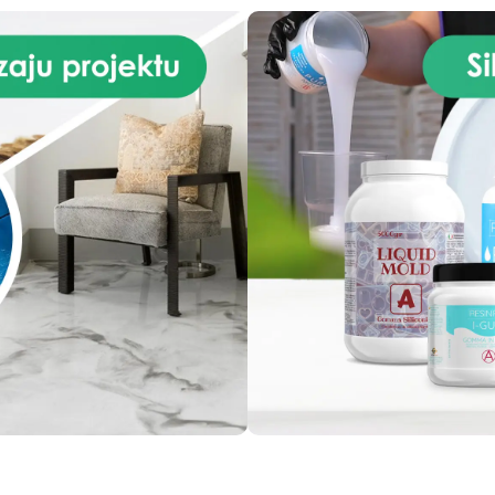
Branże: Budownictwo i
konstrukcje Przemysł
mechaniczny i inżynieria Da
techniczne: Czas pracy: 30
minut Czas utwardzania: 4
godzin Proporcje mieszani
(A:B): 1:1 Gęstość (g/cm³): 1
Odporność chemiczna:
doskonała Sztywność:
zoptymalizowana dla ciężki
materiałów Kompatybilny 
żywicą epoksydową,
poliuretanem, betonem i gip
– Pure Mold 30 to idealny wy
do projektów, które wymaga
trwałości, precyzji i
wytrzymałości.