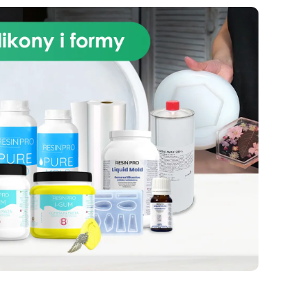
produktów kosmetycznych.
Obszary zastosowań: Rękodzieło
i modelarstwo Przemysł
ne
kosmetyczny i produkcja mydeł
–40
stałych Dane techniczne: Czas
–6
pracy: 30–40 minut Czas
a
utwardzania: 3–5 godzin
,10
Kompatybilny z żywicą
epoksydową, poliuretanem,
woskiem, gipsem i lekkimi
ch
materiałami Pure Mold 10 to
z
idealny wybór do tworzenia
unikatowych i profesjonalnych
sem
projektów. Tabela zastosowań
bór
Branża Zastosowania Twardość
ją
Shore A Linia produktów
Rękodzieło i modelarstwo
Jubilerstwo, miniatury, mydła i
kosmetyki stałe 10–20 Pure Mold
Sztuka i rzeźba Rzeźby,
artystyczne odlewy 20–30 Pure
Mold Budownictwo i konstrukcje