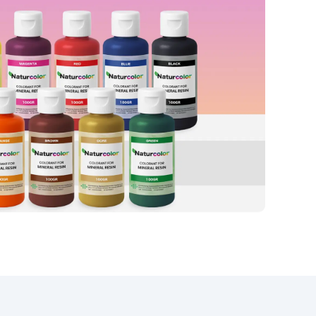
narażonych na temperatury
powyżej +250 °C oraz na
agresywne chemikalia
niekompatybilne z silikonem.