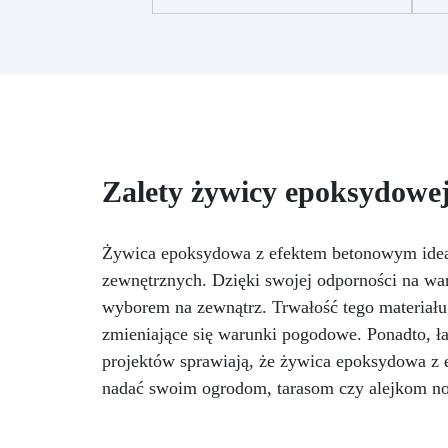
p
rezultat bez niedoskonałości.
tw
Wielofunkcyjna: Idealna do dzieł
1
sztuki, stołów i drobnych kreacji,
z możliwością wylewania od 1
mm do 2 cm.
Odporna na
zarysowania i promieniowanie
od
UV: Gwarantuje trwałe,
intensywne i nienaruszone
Zalety żywicy epoksydowej
prace, które nie żółkną z biegiem
czasu.
Niska lepkość i formuła
przeciwbąbelkowa: Dla
cze
perfekcyjnych rezultatów,
Żywica epoksydowa z efektem betonowym idealn
idealna do wlewania do form i
zewnętrznych. Dzięki swojej odporności na wa
zatapiania.
Certyfikowana
zm
wyborem na zewnątrz. Trwałość tego materiału
jako bezpieczna po utwardzeniu:
osz
zmieniające się warunki pogodowe. Ponadto, ł
Bezpieczna w kontakcie ze
skórą, wolna od BPA i VoC,
projektów sprawiają, że żywica epoksydowa z
zapewniając bezpieczeństwo i
nadać swoim ogrodom, tarasom czy alejkom no
wysoką jakość.