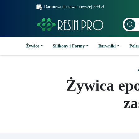
Darmowa dostawa powyżej 399 zł
Żywice
Silikony i Formy
Barwniki
Poler
Żywica ep
za