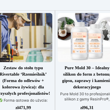
Zestaw do stołu typu
Pure Mold 30 – Idealny
Rivertable ‘Rzemieślnik’
silikon do form z betonu
(Forma do odlewów +
gipsu, zaprawy i kamieni
kolorowa żywica): dla
dekoracyjnego
zyszłych profesjonalistów!
Pure Mold 30 to profesjonal
silikon z gamy ResinPro®,
Forma gotowa do użycia:
opracowany specjalnie do
ykonana z płyty wiórowej z
zł
471,99
zł
96,31
zastosowań w budownictwie