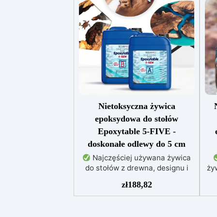
Nietoksyczna żywica
epoksydowa do stołów
Epoxytable 5-FIVE -
doskonałe odlewy do 5 cm
Najczęściej używana żywica
do stołów z drewna, designu i
ży
majsterkowania, odpowiednia do
zł
188,82
odlewów do 5 cm.
Bardzo
niska egzotermia zapewniająca
re
bezpieczną pracę bez
Wi