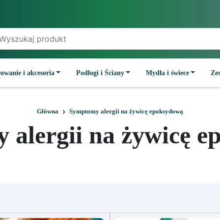
owanie i akcesoria
Podłogi i Ściany
Mydła i świece
Ze
Główna
Symptomy alergii na żywicę epoksydową
alergii na żywicę 