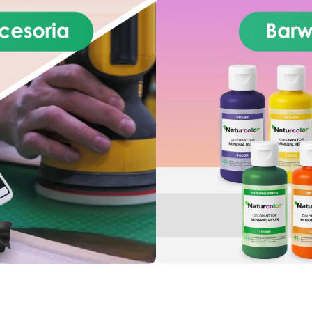
asy, tworząc atmosferę pełną
epła. Wysokiej jakości żywica
oksydowa nie tylko doskonale
laduje estetykę prawdziwego
marmuru, ale również
rzewyższa go pod względem
wytrzymałości, zapewniając
powierzchnię odporną na
erzenia, plamy i ciepło, która
chowuje swoje nieskazitelne
kno przez długi czas. Łatwość
ntażu sprawia, że ten zestaw
est preferowanym wyborem
zarówno dla miłośników
majsterkowania, jak i
ofesjonalistów, umożliwiając
szybkie i bezproblemowe
zekształcenie Twojej kuchni.
Niezależnie od tego, czy
całkowicie remontujesz, czy
ylko unowocześniasz swoją