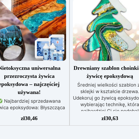
Nietoksyczna uniwersalna
Drewniany szablon choinki
przezroczysta żywica
żywicę epoksydową
epoksydowa – najczęściej
Średniej wielkości szablon 
sklejki w kształcie drzewa
używana!
Udekoruj go żywicą epoksyd
Najbardziej sprzedawana
wybierając technikę, któr
wica epoksydowa: Błyszcząca
najbardziej Ci się podoba!
i samopoziomująca,
Idealny jako baza do
zł
30,46
zł
30,63
zapewniająca perfekcyjny
wykonywania ozdób
zultat bez niedoskonałości.
świątecznych z żywicy
elofunkcyjna: Idealna do dzieł
epoksydowej Dodaj brokat