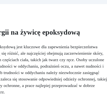
uki, stołów i drobnych kreacji,
wyskakujące pigmenty, ab
 możliwością wylewania od 1
stworzyć spersonalizowan
mm do 2 cm.
Odporna na
prezent, deskę do krojenia
arysowania i promieniowanie
pudełko na biżuterię i wszyst
UV: Gwarantuje trwałe,
co podpowie Twoja wyobraźn
intensywne i nienaruszone
Wymiary: ok. 12,5 x 20 wys. x
gii na żywicę epoksydową
ce, które nie żółkną z biegiem
cm grubości Zalecana techni
asu.
Niska lepkość i formuła
Pour Paint
przeciwbąbelkowa: Dla
perfekcyjnych rezultatów,
ksydową jest kluczowe dla zapewnienia bezpieczeństwa
dealna do wlewania do form i
ię różnić, ale najczęściej obejmują zaczerwienienie skóry,
atapiania.
Certyfikowana
 częściach ciała, takich jak twarz czy ręce. Osoby uczulone
o bezpieczna po utwardzeniu:
udności w oddychaniu, podrażnień oczu, a nawet nudności i
Bezpieczna w kontakcie ze
skórą, wolna od BPA i VoC,
b trudności w oddychaniu należy niezwłocznie zasięgnąć
apewniając bezpieczeństwo i
zaleca się stosowanie odpowiedniej odzieży ochronnej, takiej
wysoką jakość.
y ochronne, a prace najlepiej przeprowadzać w dobrze
rz.