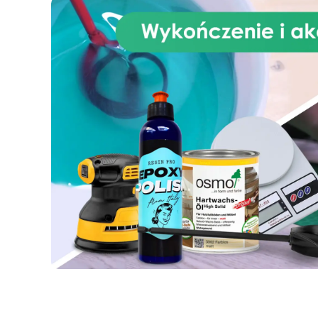
kl
ci
ep
naś
p
ud
za
pię
mo
j
pr
pr
t