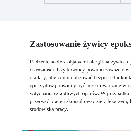
S
stosunku 2:1, gwarantujące
c
perfekcyjny efekt bez
cz
niedoskonałości
Niska
lepkość: Zapewnia odlewy bez
Zr
pęcherzyków, kompatybilna z
drewnem, silikonem, szkłem,
metalem i innymi materiałami
Zastosowanie żywicy epok
ku
Bezpieczna po utwardzeniu:
Nietoksyczna, bezpieczna dla
mi
skóry, wolna od BPA i
Radzenie sobie z objawami alergii na żywicę
poł
rozpuszczalników (VOC Free)
ostrożności. Użytkownicy powinni zawsze nosi
Błyszcząca i samopoziomująca:
i
Z filtrami UV przeciw żółknięciu
okulary, aby zminimalizować bezpośredni kont
dla trwałego i lśniącego
epoksydową powinny być przeprowadzane w do
wykończenia
de
wdychania szkodliwych oparów. W przypadku wy
w
przerwać pracę i skonsultować się z lekarzem,
środowiska pracy.
mar
dod