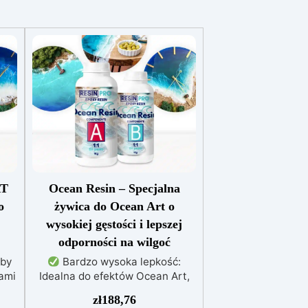
RT
Ocean Resin – Specjalna
o
żywica do Ocean Art o
wysokiej gęstości i lepszej
odporności na wilgoć
aby
Bardzo wysoka lepkość:
ami
Idealna do efektów Ocean Art,
u
fal morskich, geod i sztuki
zł
188,76
kłe
abstrakcyjnej, zachowując