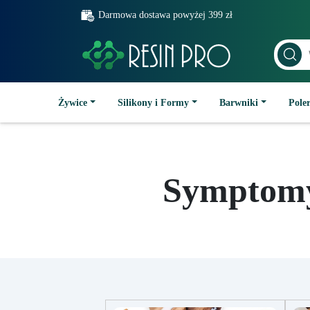
Darmowa dostawa powyżej 399 zł
Żywice
Silikony i Formy
Barwniki
Poler
Symptomy 