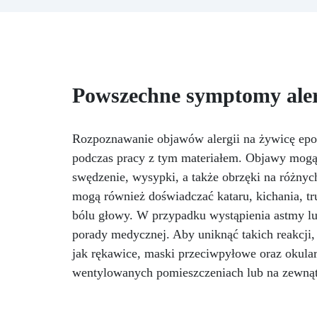
przegrzewania.
Odporna na
szt
zarysowania i żółknięcie dzięki
z
filtrom UV i wysokiej jakości
mechanicznej.
Niska lepkość,
z
eliminująca pęcherzyki
powietrza i zapewniająca
Powszechne symptomy aler
gładkie wykończenie.
pra
Bezpieczna i nietoksyczna,
cz
wolna od BPA/VOC,
certyfikowana do długotrwałego
Rozpoznawanie objawów alergii na żywicę epo
kontaktu ze skórą.
i
podczas pracy z tym materiałem. Objawy mogą s
z
swędzenie, wysypki, a także obrzęki na różnych
jak
mogą również doświadczać kataru, kichania, tr
bólu głowy. W przypadku wystąpienia astmy lu
z
porady medycznej. Aby uniknąć takich reakcji, 
jak rękawice, maski przeciwpyłowe oraz okular
wentylowanych pomieszczeniach lub na zewnąt