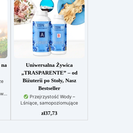
 na
Uniwersalna Żywica
„TRASPARENTE” – od
Biżuterii po Stoły, Nasz
ze
.
Bestseller
ową,
Przejrzystość Wody –
a
Lśniące, samopoziomujące
wykończenie.
Odporność na
zł
37,73
UV – Bez żółknięcia przez lata.
Odporność na Zarysowania –
Trwałość i świeży wygląd.
,