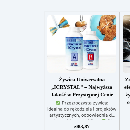
Żywica Uniwersalna
Ze
„ICRYSTAL” – Najwyższa
ef
Jakość w Przystępnej Cenie
ż
o
Przezroczysta żywica:
Idealna do rękodzieła i projektów
artystycznych, odpowiednia do
zalew od 1 mm do 1,5 cm
Dla
e
zł
83,87
każdego: Łatwe mieszanie w