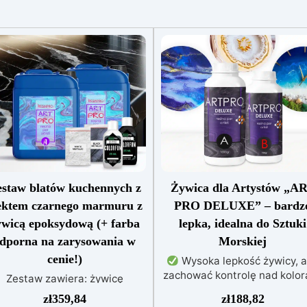
staw blatów kuchennych z
Żywica dla Artystów „A
ektem czarnego marmuru z
PRO DELUXE” – bardz
ywicą epoksydową (+ farba
lepka, idealna do Sztuki
dporna na zarysowania w
Morskiej
cenie!)
Wysoka lepkość żywicy, 
zachować kontrolę nad kolor
Zestaw zawiera: żywicę
i zapobiec przypadkowem
poksydową Art Pro pigment
zł
359,84
zł
188,82
mieszaniu kolorów
Niezwy