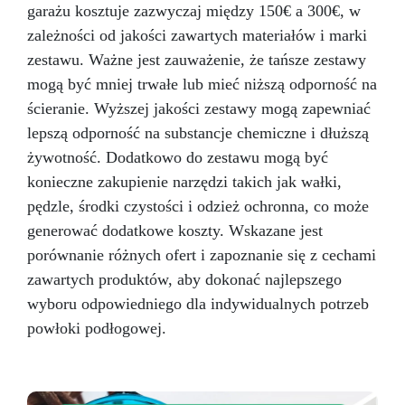
garażu kosztuje zazwyczaj między 150€ a 300€, w
majsterkowiczów, jak i profesjonalistów,
oferując nieskazitelny rezultat przy minimalnym
zależności od jakości zawartych materiałów i marki
wysiłku. Wybierz nasz zestaw blatów
zestawu. Ważne jest zauważenie, że tańsze zestawy
kuchennych z efektem egzotycznego białego
mogą być mniej trwałe lub mieć niższą odporność na
marmuru, aby uzyskać kuchnię, która emanuje
urokiem i funkcjonalnością, tworząc przyjazne i
ścieranie. Wyższej jakości zestawy mogą zapewniać
modne środowisko do codziennych przygód
lepszą odporność na substancje chemiczne i dłuższą
kulinarnych.
żywotność. Dodatkowo do zestawu mogą być
konieczne zakupienie narzędzi takich jak wałki,
pędzle, środki czystości i odzież ochronna, co może
generować dodatkowe koszty. Wskazane jest
porównanie różnych ofert i zapoznanie się z cechami
zawartych produktów, aby dokonać najlepszego
wyboru odpowiedniego dla indywidualnych potrzeb
powłoki podłogowej.