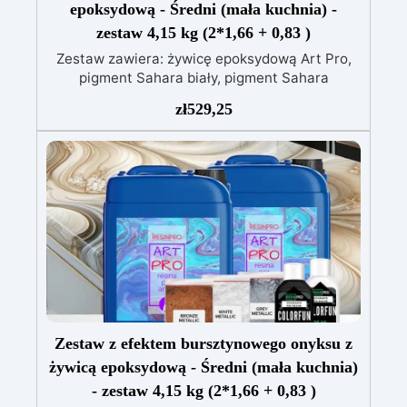
epoksydową - Średni (mała kuchnia) -
zestaw 4,15 kg (2*1,66 + 0,83 )
Zestaw zawiera: żywicę epoksydową Art Pro,
pigment Sahara biały, pigment Sahara
niebieski, pigment Sahara fioletowy, barwnik
zł
529,25
biały, barwnik niebieski, alkohol izopropylowy
99,9% Zestaw efekt granitu Azul Bahia do
blatów kuchennych i roboczych z żywicą
epoksydową to idealne rozwiązanie dla tych,
którzy pragną dodać swoim wnętrzom odrobinę
koloru i unikalności, inspirowanej egzotycznym
pięknem granitu Azul Bahia. Ten zestaw został
zaprojektowany, aby odwzorować wygląd
cennego brazylijskiego granitu, znanego z
intensywnych odcieni niebieskiego
przeplatanych białymi i szarymi żyłkami,
przekształcając każdą powierzchnię w dzieło
Zestaw z efektem bursztynowego onyksu z
sztuki. Łatwy do zastosowania i doskonały
zarówno dla nowicjuszy w majsterkowaniu, jak i
żywicą epoksydową - Średni (mała kuchnia)
dla ekspertów, zestaw zawiera wysokiej jakości
- zestaw 4,15 kg (2*1,66 + 0,83 )
żywicę epoksydową, która po zmieszaniu z