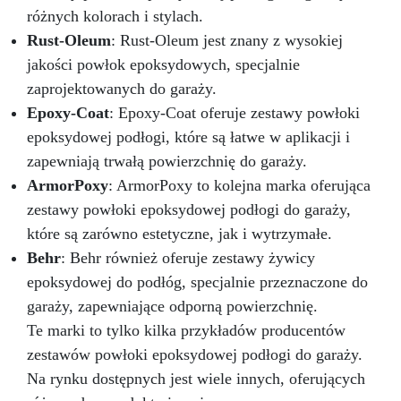
zawiera szczegółowe instrukcje krok po kroku,
różnych kolorach i stylach.
co czyni go dostępnym nawet dla tych, którzy
Rust-Oleum
: Rust-Oleum jest znany z wysokiej
nie mają wcześniejszego doświadczenia z
jakości powłok epoksydowych, specjalnie
żywicą epoksydową. Bez względu na to, czy
zaprojektowanych do garaży.
jesteś entuzjastą majsterkowania, czy
profesjonalistą, możesz uzyskać zadziwiające
Epoxy-Coat
: Epoxy-Coat oferuje zestawy powłoki
rezultaty, przekształcając powierzchnie
epoksydowej podłogi, które są łatwe w aplikacji i
robocze w trwałe dzieła sztuki. Oprócz żywicy i
zapewniają trwałą powierzchnię do garaży.
pigmentów, zestaw zawiera również specjalnie
wybrane narzędzia, które ułatwiają aplikację i
ArmorPoxy
: ArmorPoxy to kolejna marka oferująca
zapewniają gładkie i profesjonalne
zestawy powłoki epoksydowej podłogi do garaży,
wykończenie. Od aplikacji żywicy po
które są zarówno estetyczne, jak i wytrzymałe.
wykończenie, każdy krok został przemyślany,
Behr
: Behr również oferuje zestawy żywicy
aby zagwarantować końcowy wynik
przekraczający oczekiwania, oferując trwałą
epoksydowej do podłóg, specjalnie przeznaczone do
powierzchnię o imponującym wrażeniu
garaży, zapewniające odporną powierzchnię.
wizualnym.
Te marki to tylko kilka przykładów producentów
zestawów powłoki epoksydowej podłogi do garaży.
Na rynku dostępnych jest wiele innych, oferujących