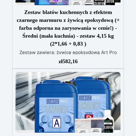
Zestaw blatów kuchennych z efektem
czarnego marmuru z żywicą epoksydową (+
farba odporna na zarysowania w cenie!) -
Średni (mała kuchnia) - zestaw 4,15 kg
(2*1,66 + 0,83 )
Zestaw zawiera: żywicę epoksydową Art Pro
pigment Sahara biały pigment Sahara czarny
zł
582,16
barwnik biały barwnik czarny lakier
antyzadrapaniowy Polishield 100 GLOSS
Zrewolucjonizuj swoją kuchnię ponadczasową
elegancją naszego zestawu do blatu
kuchennego z efektem marmuru black gold &
bronze, mistrzowsko stworzonego, aby
połączyć luksus i funkcjonalność. Ten
ekskluzywny zestaw to idealne rozwiązanie dla
tych, którzy pragną przekształcić swoją kuchnię
w arcydzieło designu, oferując innowacyjną i
wyjątkowo trwałą alternatywę dla tradycyjnego
marmuru. Dzięki swojej lśniącej powierzchni i