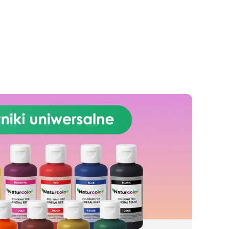
personalizowany: Nadaje się do
betonu, cementu, starych
nawierzchni i ziemi utwardzonej
(po wcześniejszej konsultacji).
Żywice odporne na upływ
czasu: Nowoczesne żywice
gwarantują odporność na
ścieranie i stabilność koloru
przez wiele lat.