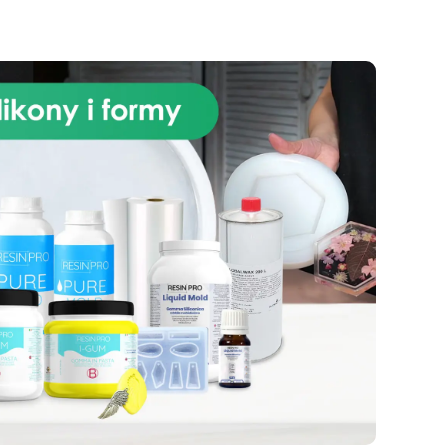
łącz
ną,
m i
ty
i!
ma
nia
 że
ań
c i
ca
t