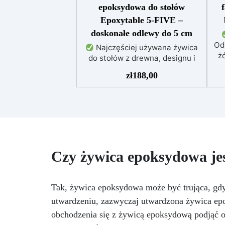
epoksydowa do stołów
Epoxytable 5-FIVE –
doskonałe odlewy do 5 cm
Od
Najczęściej używana żywica
żó
do stołów z drewna, designu i
majsterkowania, odpowiednia do
zł
188,00
odlewów do 5 cm.
Bardzo
niska egzotermia zapewniająca
po
bezpieczną pracę bez
przegrzewania.
Odporna na
uż
zarysowania i żółknięcie dzięki
f
filtrom UV i wysokiej jakości
mechanicznej.
Niska lepkość,
t
Czy żywica epoksydowa jes
eliminująca pęcherzyki
pe
powietrza i zapewniająca
Do
gładkie wykończenie.
NCS
Bezpieczna i nietoksyczna,
Tak, żywica epoksydowa może być trująca, gdy
Kry
wolna od BPA/VOC,
utwardzeniu, zazwyczaj utwardzona żywica epo
certyfikowana do długotrwałego
po
obchodzenia się z żywicą epoksydową podjąć od
kontaktu ze skórą.
or