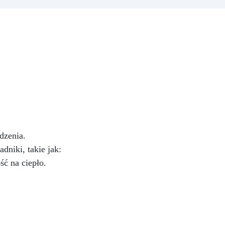
a
skomplikowanych form) 320gr
owa
aną
tej
e
óre
V -
ą
jest
nie
, że
dzenia.
 i
niki, takie jak:
owe
ć na ciepło.
i
st