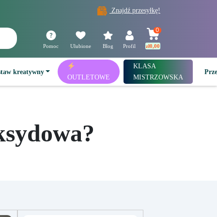
Znajdź przesyłkę!
0
Pomoc
Ulubione
Blog
Profil
zł
0,00
KLASA
staw kreatywny
Prz
OUTLETOWE
MISTRZOWSKA
oksydowa?