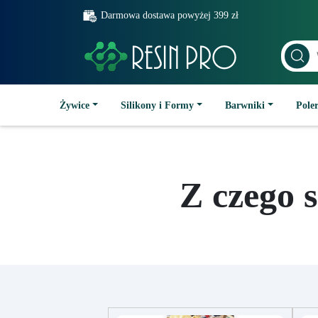
Darmowa dostawa powyżej 399 zł
Żywice
Silikony i Formy
Barwniki
Poler
Z czego 