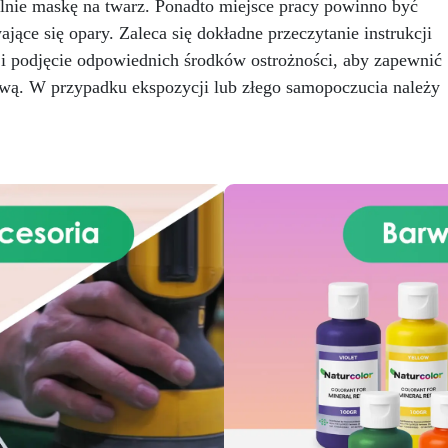
alnie maskę na twarz. Ponadto miejsce pracy powinno być
przygotowanej stali.
ce się opary. Zaleca się dokładne przeczytanie instrukcji
Zgodność i bezpieczeństwo:
i i podjęcie odpowiednich środków ostrożności, aby zapewnić
odna z Rozporządzeniem UE
 305/2011 – Rozporządzeniem
wą. W przypadku ekspozycji lub złego samopoczucia należy
 nr 574/2014 – Oznakowanie
 zgodnie z normą EN 1504-2
raz odpowiednią Deklaracją
aściwości Użytkowych (DoP).