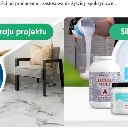
profesjonalistów.
ości od producenta i zastosowania żywicy epoksydowej.
Nieskończone Możliwości
Wtapiania – Bezproblemowo 
ICRYSTAL z drewnem, tkani
szkłem, papierem, kamienie
innymi materiałami.
Pros
Stosunek Mieszania 2:1 –
Pożegnaj się z trudnościam
Nasza żywica epoksydowa 
najprostszy stosunek miesza
2:1 według wagi, co sprawia,
proces twórczy staje się
bezproblemowy.
Masz
pytania? Jako producent
oferujemy profesjonalne
wsparcie: w przypadku pyt
skontaktuj się z naszym
dedykowanym zespołem
wsparcia, aby uzyskać pomo
porady. Przezroczysta Żywi
Epoksydowa ICRYSTAL jes