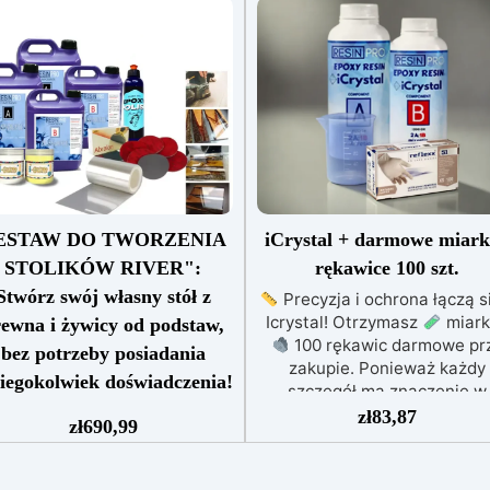
ESTAW DO TWORZENIA
iCrystal + darmowe miark
STOLIKÓW RIVER":
rękawice 100 szt.
Stwórz swój własny stół z
Precyzja i ochrona łączą s
Icrystal! Otrzymasz
ewna i żywicy od podstaw,
100 rękawic darmowe pr
bez potrzeby posiadania
zakupie. Ponieważ każdy
iegokolwiek doświadczenia!
szczegół ma znaczenie w
Zestaw "Wszystko w jednym"
tworzeniu sztuki. Najwyżs
zł
83,87
zł
690,99
 tworzenia stołów z drewna i
Jakość w Przystępnej Cenie
wicy, idealny dla hobbystów i
Podnieś jakość swoich dzieł 
ofesjonalistów, 100% Made in
rujnowania portfela! ICRYS