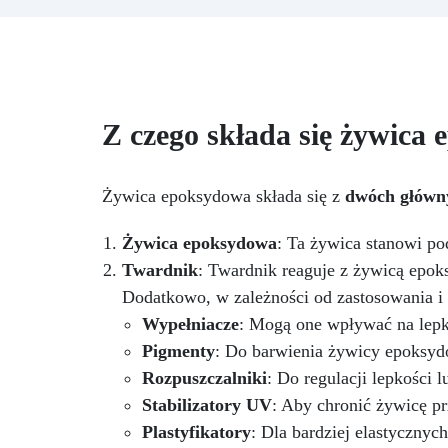
przezroczyste, błyszczące i
It
samopoziomujące wykończenie
ży
po katalizie
Odporność i
p
trwałość: odporna na
c
zarysowania, chemikalia i
gr
zużycie, zapewniając trwałe
z
Z czego składa się żywica
kreacje
Łatwość użycia:
fo
stosunek mieszania 100:55, czas
n
pracy do 10 godzin i pełna
kataliza w ciągu 24-48 godzin
Żywica epoksydowa składa się z
dwóch główn
Kreatywna wszechstronność:
śc
idealna do powłok (1-5 mm),
Żywica epoksydowa
: Ta żywica stanowi po
zalew artystycznych (do 1 cm)
Twardnik
: Twardnik reaguje z żywicą epoks
Dodatkowo, w zależności od zastosowania i
tr
Wypełniacze
: Mogą one wpływać na lepko
m
sz
Pigmenty
: Do barwienia żywicy epoksyd
Rozpuszczalniki
: Do regulacji lepkości 
Stabilizatory UV
: Aby chronić żywicę 
Plastyfikatory
: Dla bardziej elastyczny