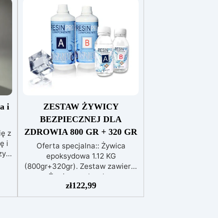
a i
ZESTAW ŻYWICY
BEZPIECZNEJ DLA
ZDROWIA 800 GR + 320 GR
ię z
miarkę i
Oferta specjalna:: Żywica
zy
epoksydowa 1.12 KG
(800gr+320gr). Zestaw zawiera:
- Żywica epoksydowa
za
zł
122,99
przezroczysta uniwersalnao o
 –
średniej lepkości 800gr - Żywica
bez
epoksydowa, bardzo płynna o
TAL
niskiej lepkości (do szczególnie