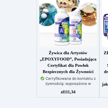
Żywica dla Artystów
Z
„EPOXYFOOD”, Posiadająca
Certyfikat dla Powłok
Bezpiecznych dla Żywności
dr
Certyfikowana do kontaktu z
żywnością: wyposażona w
jak
certyfikat do kontaktu z
zł
111,34
żywnością, nietoksyczna i
do
bezzapachowa
ży
Przezroczystość i blask: idealnie
pr