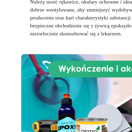
Należy nosić rękawice, okulary ochronne i ide
dobrze wentylowane, aby zmniejszyć wydobywają
producenta oraz kart charakterystyki substancj
Zg
nr
bezpieczne obchodzenie się z żywicą epoksydo
UE
niezwłocznie skonsultować się z lekarzem.
CE
o
Wł