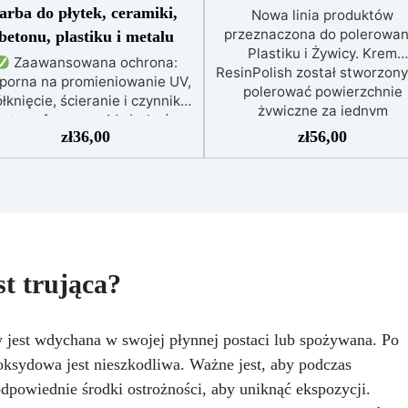
farba do płytek, ceramiki,
Nowa linia produktów
przeznaczona do polerowan
betonu, plastiku i metalu
Plastiku i Żywicy. Krem
Zaawansowana ochrona:
ResinPolish został stworzony
porna na promieniowanie UV,
polerować powierzchnie
łknięcie, ścieranie i czynniki
żywiczne za jednym
atmosferyczne. Może być
pociągnięciem. Jest równi
zł
36,00
zł
56,00
nakładana bezpośrednio na
idealny do szybkiego usuwa
płytki, beton, metal lub inne
średniozaawansowanego
wierzchnie.
Odpowiednia
utleniania, delikatnych
do wilgotnych i intensywnie
zadrapań, skaz i innych
ytkowanych miejsc: Specjalna
drobnych defektów na żywicz
ormuła, idealna do środowisk
powierzchni. Ten krem usu
wymagających najwyższej
defekty pozostawione prze
rwałości.
Wszechstronne i
t trująca?
środki ścierne o ziarnistośc
rsonalizowane wykończenie:
P1500 lub mniejszej i pozost
stępna w kolorystyce RAL lub
wspaniałe wykończenie
, z wykończeniem w połysku.
 jest wdychana w swojej płynnej postaci lub spożywana. Po
pozbawione niedoskonałoś
jąca już przy jednej warstwie.
nawet na ciemniejszych
ksydowa jest nieszkodliwa. Ważne jest, aby podczas
Uniwersalna: Doskonała do
żelkotach, które mogą spraw
dłóg, parkingów, magazynów
powiednie środki ostrożności, aby uniknąć ekspozycji.
więcej trudności.
az do powłok na odpowiednio