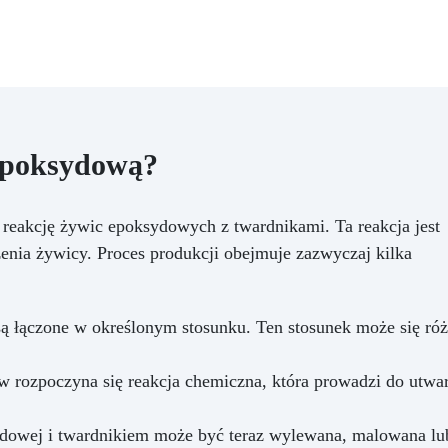
idealna do Twórczości i
Rękodzieła: Odlewów
żywicznych od 1 mm do 2 
grubości (możliwe jest tworz
wielu warstw) Odlewów w
formach silikonowych (biżute
podstawki, tace) Odlewani
przedmiotów i materiałów
 epoksydową?
(monety, kamienie, muszle, k
itp.) Meblarstwa i stolarst
(stoły drewno-żywiczne itp
eakcję żywic epoksydowych z twardnikami. Ta reakcja jest
Dzieł sztuki, podłóg i powł
enia żywicy. Proces produkcji obejmuje zazwyczaj kilka
ochronnych Impregnacji włó
szklanego i węglowego
(naprawy, powłoki ochronne
Przekształć swoje pomysły
ą łączone w określonym stosunku. Ten stosunek może się róż
rzeczywistość – Rób rzemiosł
Żywicą ICRYSTAL! Kup Teraz
Zanurz Się w Świat
w rozpoczyna się reakcja chemiczna, która prowadzi do utwa
Kreatywności!
ydowej i twardnikiem może być teraz wylewana, malowana lu