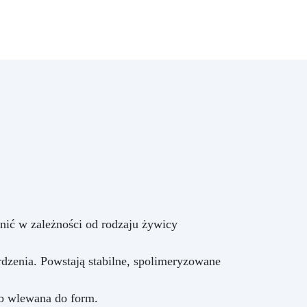
cm
enie
ria,
a
orki
wa
.)
ok
kna
)
 w
nić w zależności od rodzaju żywicy
o z
 i
rdzenia. Powstają stabilne, spolimeryzowane
b wlewana do form.