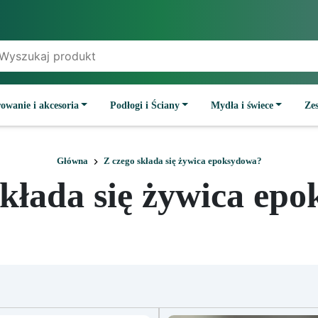
owanie i akcesoria
Podłogi i Ściany
Mydła i świece
Ze
Główna
Z czego składa się żywica epoksydowa?
składa się żywica ep