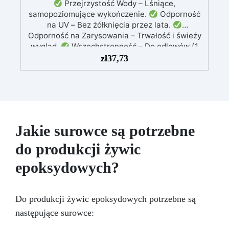
Przejrzystość Wody – Lśniące,
utrzymania w czystości. Łatwy w instalacji i
samopoziomujące wykończenie.
Odporność
gwarantujący profesjonalny efekt, nasz zestaw
na UV – Bez żółknięcia przez lata.
jest idealny zarówno do projektów
Odporność na Zarysowania – Trwałość i świeży
renowacyjnych, jak i do majsterkowania.
wygląd.
Wszechstronność – Do odlewów (1
Przekształć swoją kuchnię w elegancką i
mm–2 cm), powłok, biżuterii, stołów i dzieł
zł
37,73
funkcjonalną przestrzeń dzięki naszemu
sztuki.
Łatwość Użycia – Niska lepkość, brak
zestawowi Granit Black Galaxy do blatu
pęcherzyków powietrza.
Profesjonalne
roboczego z żywicy epoksydowej i pozwól, aby
Wyniki – Idealna do hobbystycznych i
Twoja kuchnia lśniła blaskiem i stylem.
zaawansowanych projektów.
Jakie surowce są potrzebne
do produkcji żywic
epoksydowych?
Do produkcji żywic epoksydowych potrzebne są
następujące surowce: