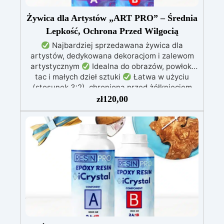
Żywica dla Artystów „ART PRO” – Średnia
Lepkość, Ochrona Przed Wilgocią
Najbardziej sprzedawana żywica dla
artystów, dedykowana dekoracjom i zalewom
artystycznym
Idealna do obrazów, powłok,
tac i małych dzieł sztuki
Łatwa w użyciu
(stosunek 3:2), chroniona przed żółknięciem
dzięki specjalnym filtrom UV
Gęsta formuła:
zł
120,00
nie kapie, utrzymując precyzyjne i czyste wzory
Utwardza się w 12-24 godziny, zapewniając
błyszczącą i lśniącą powierzchnię