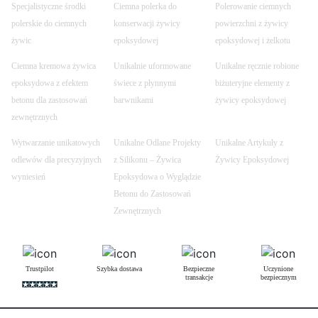
Specjalistyczne środki
Ciemna polerka do
Polerowanie ciemnych
polerskie do ciemnych
konserwacji żywicy
powierzchni z żywicy
żywic
epoksydowej
epoksydowej i żelkotu
Ciemna kremowa żywica
Unikalnie uformowane
Unikalne ręcznie robione
epoksydowa z efektem
świece z płynnymi
biżuteryjne elementy z
betonu dla zastosowań
barwnikami
żywicy epoksydowej
zewnętrznych
Wytwarzanie unikatowych
Unikalne Odlane Projekty
Unikalne Artykuły z
odlewów dla precyzyjnych
z Silikonu – Żywica
Żywicy Epoksydowej
wyniesień
Epoksydowa o Wyglądzie
Betonu do Zastosowań
Zewnętrznych
Trustpilot
Szybka dostawa
Bezpieczne
Uczynione
transakcje
bezpiecznym