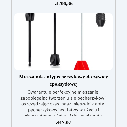
zł
206,36
prace żywiczne. Od teraz wszystkie kwestie
związane z polerowaniem, satynowaniem,
szlifowaniem i obróbką zgrubną nie będą już
problemem dzięki temu innowacyjnemu i
unikalnemu na rynku zestawowi! Aby zaspokoić
wszystkie Twoje potrzeby, zestaw jest
podzielony na 3 sekcje, które można również
kupić osobno: ZESTAW DO SZURKOWANIA:
Idealny dla każdego, kto chce nadać kształt
swojemu przedmiotowi, składa się z 4
siatkowych krążków „Mirka”, które ułatwiają
zasysanie pyłu żywicznego gwarantując
Mieszalnik antypęcherzykowy do żywicy
milimetrową precyzję: 120, 240, 320, 400.
ZESTAW SATYNOWYCH WYKOŃCZEŃ: Idealny
epoksydowej
dla każdego, kto preferuje matową
Gwarantuje perfekcyjne mieszanie,
powierzchnię, składa się z 4 krążków o
zapobiegając tworzeniu się pęcherzyków i
ziarnistości specjalnie dobranej do satynowania
oszczędzając czas, nasz mieszalnik anty-
przedmiotu: 500, 800, 1000, 1200, 1500. ZESTAW
pęcherzykowy jest łatwy w użyciu i
DO POLEROWANIA I SZLIFOWANIA: Idealny dla
wielokrotnego użytku. Mieszalnik anty-
każdego, kto chce nadać połysk swojej
pęcherzykowy do mieszania żywicy
zł
17,07
powierzchni, składa się z 5 krążków „Mirka” o