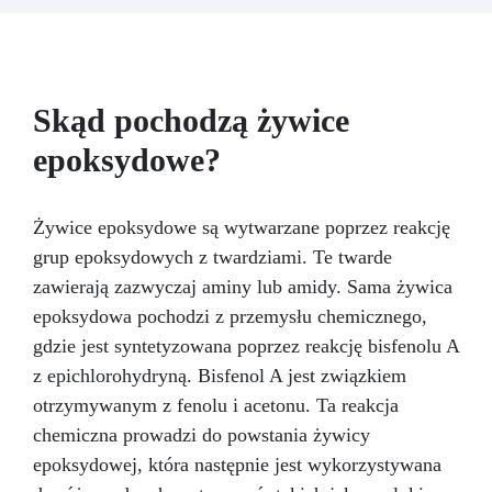
akcesoriów do tworzenia biżuterii. Zawiera: 500
g żywicy, 12 dodatków dekoracyjnych, suszone
kwiaty, silikonową formę z literami, breloczki,
końcówki do miniwiertarki, ponad 100
elementów.
Skąd pochodzą żywice
epoksydowe?
Żywice epoksydowe są wytwarzane poprzez reakcję
grup epoksydowych z twardziami. Te twarde
zawierają zazwyczaj aminy lub amidy. Sama żywica
epoksydowa pochodzi z przemysłu chemicznego,
gdzie jest syntetyzowana poprzez reakcję bisfenolu A
z epichlorohydryną. Bisfenol A jest związkiem
otrzymywanym z fenolu i acetonu. Ta reakcja
chemiczna prowadzi do powstania żywicy
epoksydowej, która następnie jest wykorzystywana