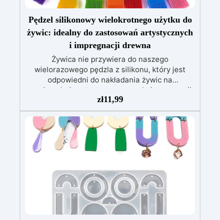
Pędzel silikonowy wielokrotnego użytku do
żywic: idealny do zastosowań artystycznych
i impregnacji drewna
Żywica nie przywiera do naszego
wielorazowego pędzla z silikonu, który jest
odpowiedni do nakładania żywic na
powierzchnie artystyczne oraz do impregnacji
zł
11,99
drewna. Jest ekonomiczny i łatwy w
czyszczeniu ciepłą wodą i mydłem. Pędzel z
silikonu wielokrotnego użytku do żywic to
wysokiej jakości narzędzie, które pozwala na
równomierne i precyzyjne nakładanie żywic.
Dzięki swojej strukturze z silikonu, ten pędzel
nie przywiera do żywicy i może być wielokrotnie
używany, oszczędzając pieniądze i czyniąc go
ekologicznym wyborem. Ponadto pędzel z
silikonu jest idealny do nakładania żywic na
powierzchnie artystyczne z dekoracjami oraz
do impregnacji drewna i innych porowatych