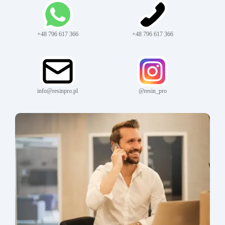
+48 796 617 366
+48 796 617 366
info@resinpro.pl
@resin_pro