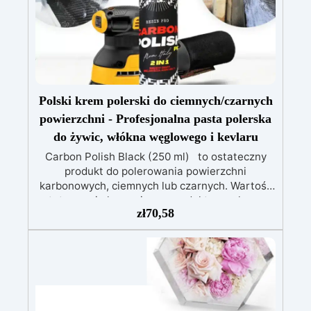
użytku, nieprzywierająca, łatwa w użyciu i
czyszczeniu. Uwaga: Do czyszczenia nie należy
używać agresywnych rozpuszczalników.
Polski krem ​​polerski do ciemnych/czarnych
powierzchni - Profesjonalna pasta polerska
do żywic, włókna węglowego i kevlaru
Carbon Polish Black (250 ml) to ostateczny
produkt do polerowania powierzchni
karbonowych, ciemnych lub czarnych. Wartość
estetyczna i ekonomiczna produktu węglowego
zł
70,58
jest wysoka, dlatego istotne jest, aby
powierzchnię pokryć specjalnymi i
dedykowanymi produktami, które uwydatnią
piękno „węglowego wyglądu”. Unikanie
„ogólnych” produktów, które mogą zrujnować
wykonaną pracę, nie nadają połysku lub, co
gorsza, nie są w stanie usunąć dogłębnie rys.