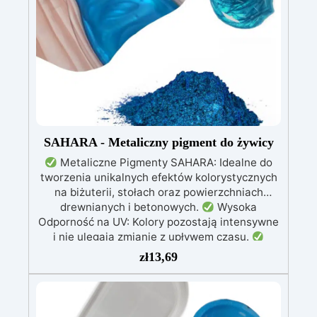
SAHARA - Metaliczny pigment do żywicy
Metaliczne Pigmenty SAHARA: Idealne do
tworzenia unikalnych efektów kolorystycznych
na biżuterii, stołach oraz powierzchniach
drewnianych i betonowych.
Wysoka
Odporność na UV: Kolory pozostają intensywne
i nie ulegają zmianie z upływem czasu.
Wszechstronność Zastosowania: Doskonałe do
zł
13,69
żywicy epoksydowej, rękodzieła, modelarstwa i
dekoracji.
Dostępne w Dwóch Rozmiarach:
Opakowania 10 g i 100 g, dostosowane do
różnych potrzeb użytkowników.
Szeroka