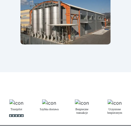
Trustpilot
Szybka dostawa
Bezpieczne
Uczynione
transakcje
bezpiecznym