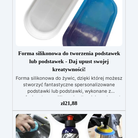
Paleta Kolorów: Bogata gama metalicznych i
perłowych odcieni, w tym złoto, miedź,
niebieski, zielony i wiele innych.
Forma silikonowa do tworzenia podstawek
lub podstawek - Daj upust swojej
kreatywności!
Forma silikonowa do żywic, dzięki której możesz
stworzyć fantastyczne spersonalizowane
podstawki lub podstawki, wykonane z
profesjonalnego silikonu i całkowicie wolne od
zł
21,88
niedoskonałości. Dostępne zarówno w kształcie
okrągłym, jak i prostokątnym. Nieodkształcalna
forma silikonowa, charakteryzująca się dużą
wytrzymałością i trwałością. Rodzaj techniki
ręcznej: Kreacja w kształcie podstawek lub
uchwytów. Materiał: silikon Wielokrotnego