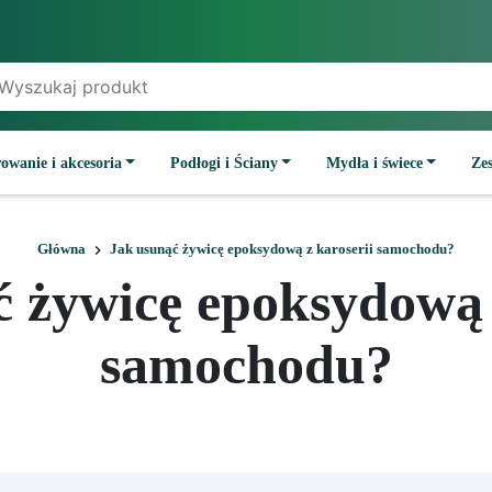
owanie i akcesoria
Podłogi i Ściany
Mydła i świece
Ze
Główna
Jak usunąć żywicę epoksydową z karoserii samochodu?
 żywicę epoksydową 
samochodu?