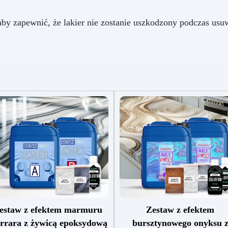
 aby zapewnić, że lakier nie zostanie uszkodzony podczas us
estaw z efektem marmuru
Zestaw z efektem
rrara z żywicą epoksydową
bursztynowego onyksu 