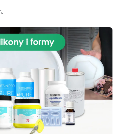
jak i dla ekspertów, zestaw
ię
zawiera wysokiej jakości żywicę
 i
ń.
epoksydową, która po
ową
zmieszaniu z dołączonymi
specjalnymi pigmentami tworzy
ten
świetlistą i głęboko podobną do
do
prawdziwego granitu Azul Bahia
powłokę. Zaawansowany skład
.
żywicy zapewnia trwałość,
anej
odporność na ciepło,
zarysowania i płyny, co czyni ją
taw
praktycznym i estetycznym
kie
wyborem do kuchni i łazienek.
t
Oprócz żywicy i pigmentów,
wej
zestaw zawiera wszystkie
niezbędne narzędzia do
 w
aplikacji, gwarantując prosty
eń,
proces i wyjątkowe rezultaty.
ym
Szczegółowe instrukcje krok po
ym
kroku ułatwiają stworzenie blatu
kuchennego lub roboczego,
który nie tylko wiernie naśladuje