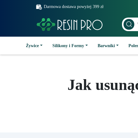
Darmowa dostawa powyżej 399 zł
Żywice
Silikony i Formy
Barwniki
Poler
Jak usunąć