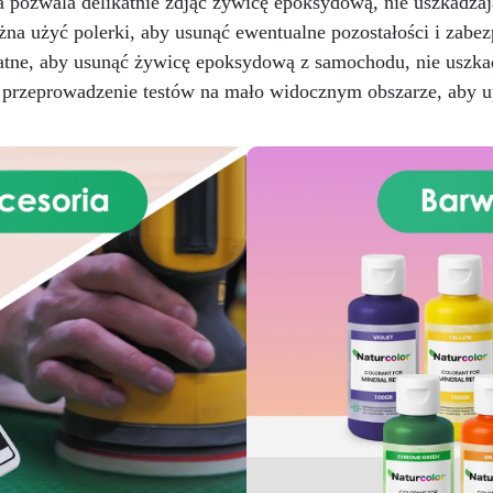
a pozwala delikatnie zdjąć żywicę epoksydową, nie uszkadzają
rakterystycznych szarych żył.
zachwycają zmysły. Dzięki
a użyć polerki, aby usunąć ewentualne pozostałości i zabezp
Zawarta w zestawie żywica
naszemu zestawowi efekt
oksydowa jest formułowana,
katne, aby usunąć żywicę epoksydową z samochodu, nie uszka
bursztynowego onyksu stani
by być wytrzymała, trwała i
się artystą swojego domu
i przeprowadzenie testów na mało widocznym obszarze, aby up
twa w aplikacji, zapewniając
Zawarta w zestawie żywic
gładkie i błyszczące
epoksydowa jest najwyższ
ykończenie, które nie tylko
jakości, zapewniając błyszczą
wygląda, ale też imituje
trwały efekt, który przetrw
rawdziwy marmur. Idealna do
próbę czasu. Jej zaawansow
ytku wewnątrz pomieszczeń,
formuła została zaprojektow
en produkt doskonale nadaje
tak, aby była łatwa w użyci
ię do odnowienia kuchni lub
gwarantując profesjonaln
ienki bez kosztów i złożoności
rezultaty nawet dla mniej
związanych z instalacją
doświadczonych. Proces
awdziwych płyt marmurowych.
aplikacji to kreatywne
Aplikacja zestawu efektu
doświadczenie, które pozwa
armuru Carrara jest prosta i
na personalizację przestrzen
ostępna nawet dla osób bez
nieograniczonymi możliwośc
ześniejszego doświadczenia
projektowymi, począwszy 
w pracach rękodzielniczych,
delikatnych żyłek po dynami
dzięki szczegółowym
fale, tworząc unikalną i przyt