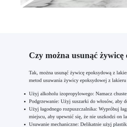
ze
w
ze
zo
ko
Czy można usunąć żywicę 
Tak, można usunąć żywicę epoksydową z lakie
na
metod usuwania żywicy epoksydowej z lakier
ku
d
Użyj alkoholu izopropylowego: Namacz chustec
zm
Podgrzewanie: Użyj suszarki do włosów, aby de
łąc
Użyj łagodnego rozpuszczalnika: Wypróbuj łago
i 
dn
miejscu, aby upewnić się, że nie uszkodzi on 
Usuwanie mechaniczne: Delikatnie użyj plastik