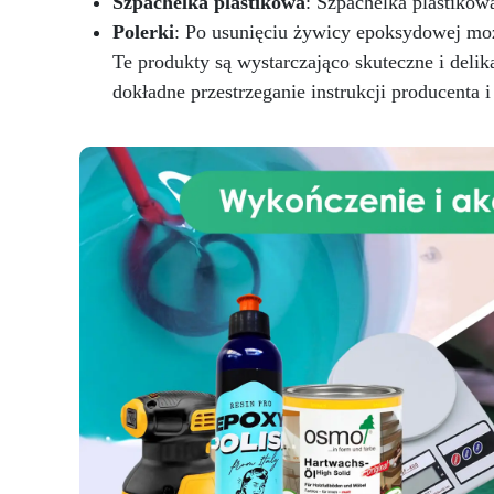
Szpachelka plastikowa
: Szpachelka plastikow
cha
poszukiwany wygląd
Polerki
: Po usunięciu żywicy epoksydowej możn
prawdziwego kamienia w sposób
ep
Te produkty są wystarczająco skuteczne i deli
zadziwiająco realistyczny.
a
Zawierający pierwszorzędny
dokładne przestrzeganie instrukcji producenta 
ła
żywicę epoksydową, zestaw jest
wzbogacony specjalnymi
w
pigmentami, które zapewniają
jednolite wykończenie i żywe
p
kolory, które nie blakną z
uż
czasem. Jego zaawansowana
t
formuła gwarantuje wyższą
s
odporność na ciepło, zadrapania
łaz
i wodę, czyniąc go nie tylko
wyborem estetycznym, ale także
pr
funkcjonalnym do kuchni i
łazienek. Łatwy w użyciu, zestaw
m
zawiera szczegółowe instrukcje
d
krok po kroku, co czyni go
wc
dostępnym nawet dla tych,
którzy nie mają wcześniejszego
doświadczenia z żywicą