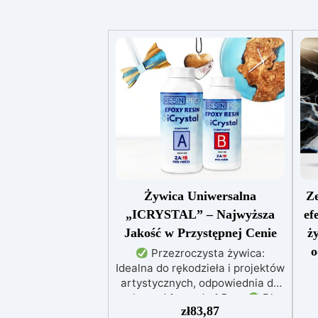
Żywica Uniwersalna
Ze
„ICRYSTAL” – Najwyższa
ef
Jakość w Przystępnej Cenie
ż
o
Przezroczysta żywica:
Idealna do rękodzieła i projektów
artystycznych, odpowiednia do
zalew od 1 mm do 1,5 cm
Dla
e
zł
83,87
każdego: Łatwe mieszanie w