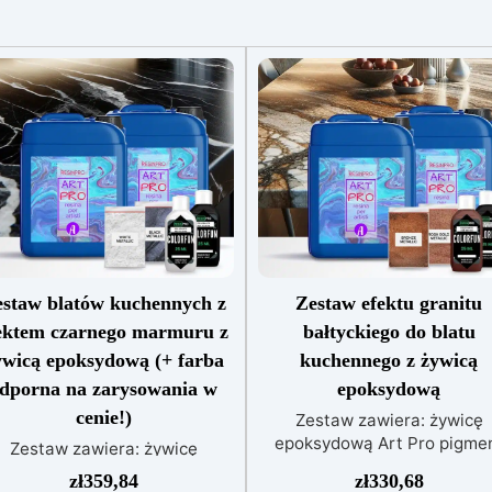
staw blatów kuchennych z
Zestaw efektu granitu
ektem czarnego marmuru z
bałtyckiego do blatu
ywicą epoksydową (+ farba
kuchennego z żywicą
dporna na zarysowania w
epoksydową
cenie!)
Zestaw zawiera: żywicę
epoksydową Art Pro pigme
Zestaw zawiera: żywicę
Sahara różowe złoto pigme
poksydową Art Pro pigment
zł
359,84
zł
330,68
Sahara brąz barwnik czarn