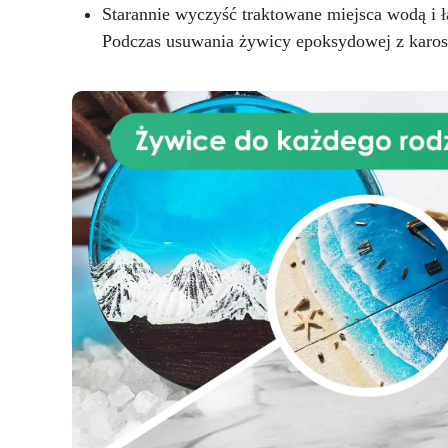
Starannie wyczyść traktowane miejsca wodą i 
kl
ci
Podczas usuwania żywicy epoksydowej z karose
ep
naś
p
ud
za
pię
mo
j
pr
pr
t