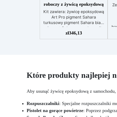
roboczy z żywicą epoksydową
Ze
Kit zawiera: żywicę epoksydową
Art Pro pigment Sahara
turkusowy pigment Sahara biały
ba
pigment Sahara szary barwnik
zł
346,13
biały Izopropanol 99,9% Zestaw
Efektu Kwarcu Amazonitu do
p
blatów kuchennych lub
powierzchni roboczych z żywicą
epoksydową to innowacyjne i
estetycznie imponujące
rozwiązanie dla tych, którzy
chcą przekształcić swoje
Które produkty najlepiej 
przestrzenie w wyrafinowany i
C
wysokiej jakości wygląd.
w
Stworzony, aby naśladować
Aby usunąć żywicę epoksydową z samochodu, na
naturalne piękno kwarcu
p
Amazonitu, ten zestaw wyróżnia
Rozpuszczalniki
: Specjalne rozpuszczalniki
r
się żywymi odcieniami zieleni i
C
Pistolet na gorące powietrze
unikalnymi żyłami, które
: Poprzez podgrz
odtwarzają luksusowy i