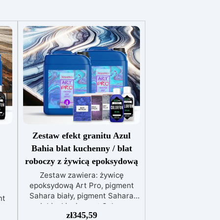
Zestaw efekt granitu Azul
Bahia blat kuchenny / blat
roboczy z żywicą epoksydową
Zestaw zawiera: żywicę
epoksydową Art Pro, pigment
Sahara biały, pigment Sahara
nt
niebieski, pigment Sahara
nt
zł
345,59
fioletowy, barwnik biały, barwnik
y