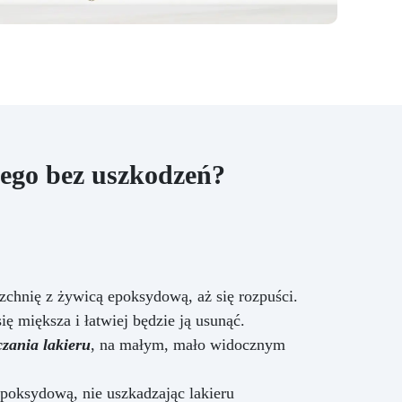
naturalny granit, ale także
oferuje trwałą i łatwą do
utrzymania powierzchnię. Dzięki
zestawowi efekt granitu Azul
Bahia, możesz przekształcić
swoje przestrzenie z elegancją i
stylem, dodając nieocenioną
wartość swojemu domowi.
ego bez uszkodzeń?
zchnię z żywicą epoksydową, aż się rozpuści.
ę miększa i łatwiej będzie ją usunąć.
czania lakieru
, na małym, mało widocznym
epoksydową, nie uszkadzając lakieru