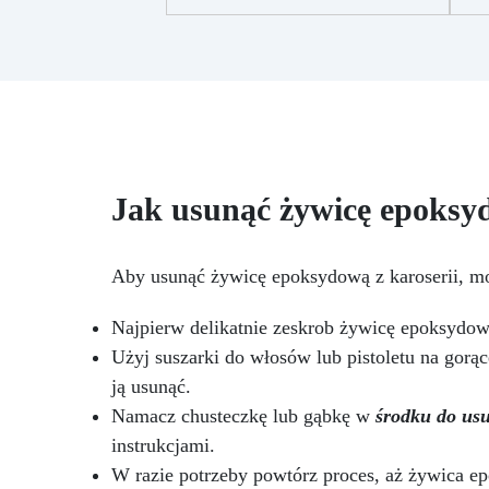
S
stosunku 2:1, gwarantujące
c
perfekcyjny efekt bez
cz
niedoskonałości
Niska
lepkość: Zapewnia odlewy bez
Zr
pęcherzyków, kompatybilna z
drewnem, silikonem, szkłem,
metalem i innymi materiałami
ku
Bezpieczna po utwardzeniu:
Nietoksyczna, bezpieczna dla
Jak usunąć żywicę epoksyd
mi
skóry, wolna od BPA i
poł
rozpuszczalników (VOC Free)
Błyszcząca i samopoziomująca:
Aby usunąć żywicę epoksydową z karoserii, m
i
Z filtrami UV przeciw żółknięciu
dla trwałego i lśniącego
Najpierw delikatnie zeskrob żywicę epoksydową
wykończenia
de
Użyj suszarki do włosów lub pistoletu na gorąc
w
ją usunąć.
Namacz chusteczkę lub gąbkę w
środku do us
instrukcjami.
mar
W razie potrzeby powtórz proces, aż żywica ep
dod