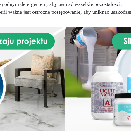
również oferuje powierzchn
łagodnym detergentem, aby usunąć wszelkie pozostałości.
asy, tworząc atmosferę pełną
odporną na uderzenia, plamy
epła. Wysokiej jakości żywica
rii ważne jest ostrożne postępowanie, aby uniknąć uszkodze
ciepło, gwarantując wyjątk
oksydowa nie tylko doskonale
trwałość na lata. Łatwy w
laduje estetykę prawdziwego
instalacji i wysoce odporny, 
marmuru, ale również
zestaw nadaje się zarówno 
rzewyższa go pod względem
projektów DIY, jak i
wytrzymałości, zapewniając
profesjonalnych remontów
powierzchnię odporną na
Dzięki połączeniu wyrafinow
erzenia, plamy i ciepło, która
estetyki z praktyczną
chowuje swoje nieskazitelne
funkcjonalnością, nasz Zes
kno przez długi czas. Łatwość
Efektu Granitu Morze Bałtyc
ntażu sprawia, że ten zestaw
w kolorze brązowym na bla
est preferowanym wyborem
kuchenny z żywicy epoksydo
zarówno dla miłośników
to doskonały wybór, aby
majsterkowania, jak i
przekształcić Twoją kuchnię
ofesjonalistów, umożliwiając
elegancką i trwałą przestrz
szybkie i bezproblemowe
gotową sprostać codzienn
zekształcenie Twojej kuchni.
wyzwaniom z wyrafinowan
Niezależnie od tego, czy
stylem.
całkowicie remontujesz, czy
ylko unowocześniasz swoją