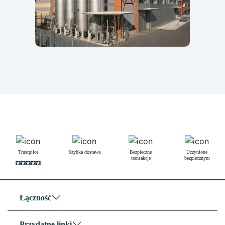
Trustpilot
Szybka dostawa
Bezpieczne
Uczynione
transakcje
bezpiecznym
Łączność
Przydatne linki