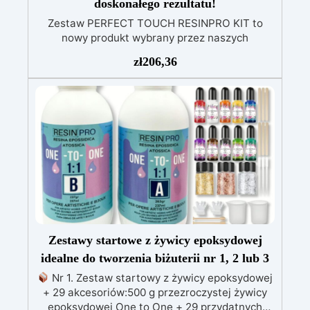
doskonałego rezultatu!
Zestaw PERFECT TOUCH RESINPRO KIT to
nowy produkt wybrany przez naszych
ekspertów, aby maksymalnie udoskonalić Twoje
zł
206,36
prace żywiczne. Od teraz wszystkie kwestie
związane z polerowaniem, satynowaniem,
szlifowaniem i obróbką zgrubną nie będą już
problemem dzięki temu innowacyjnemu i
unikalnemu na rynku zestawowi! Aby zaspokoić
wszystkie Twoje potrzeby, zestaw jest
podzielony na 3 sekcje, które można również
kupić osobno: ZESTAW DO SZURKOWANIA:
Idealny dla każdego, kto chce nadać kształt
swojemu przedmiotowi, składa się z 4
siatkowych krążków „Mirka”, które ułatwiają
zasysanie pyłu żywicznego gwarantując
Zestawy startowe z żywicy epoksydowej
milimetrową precyzję: 120, 240, 320, 400.
ZESTAW SATYNOWYCH WYKOŃCZEŃ: Idealny
idealne do tworzenia biżuterii nr 1, 2 lub 3
dla każdego, kto preferuje matową
Nr 1. Zestaw startowy z żywicy epoksydowej
powierzchnię, składa się z 4 krążków o
+ 29 akcesoriów:500 g przezroczystej żywicy
ziarnistości specjalnie dobranej do satynowania
epoksydowej One to One + 29 przydatnych