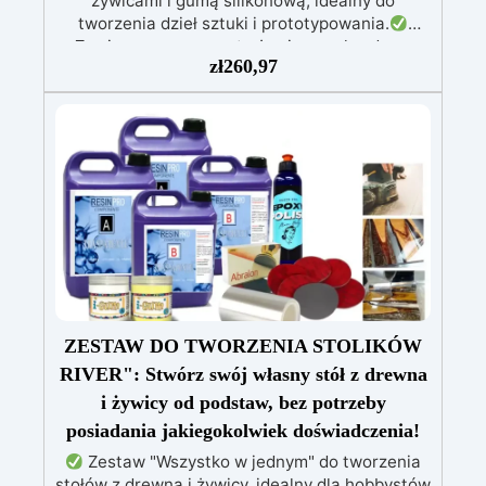
żywicami i gumą silikonową, idealny do
tworzenia dzieł sztuki i prototypowania.
Zawiera przezroczystą żywicę epoksydową
zł
260,97
(800g) do wlewania, możliwą do barwienia
według uznania.
Zawiera białą żywicę
poliuretanową (1000g), którą można barwić
według uznania i ma szybki czas utwardzania
(30 minut).
Guma silikonowa w paście
(500g), łatwa do użycia z proporcją mieszania
1:1, idealna do tworzenia niestandardowych
form.
W zestawie: pasta barwiąca,
wielokrotnego użytku forma silikonowa oraz
rękawice nitrilowe.
ZESTAW DO TWORZENIA STOLIKÓW
RIVER": Stwórz swój własny stół z drewna
i żywicy od podstaw, bez potrzeby
posiadania jakiegokolwiek doświadczenia!
Zestaw "Wszystko w jednym" do tworzenia
stołów z drewna i żywicy, idealny dla hobbystów