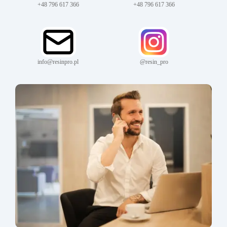
+48 796 617 366
+48 796 617 366
info@resinpro.pl
@resin_pro