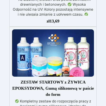
drewnianych i betonowych.
Wysoka
Odporność na UV: Kolory pozostają intensywne
i nie ulegają zmianie z upływem czasu.
Wszechstronność Zastosowania: Doskonałe do
zł
13,69
żywicy epoksydowej, rękodzieła, modelarstwa i
dekoracji.
Dostępne w Dwóch Rozmiarach:
Opakowania 10 g i 100 g, dostosowane do
różnych potrzeb użytkowników.
Szeroka
Paleta Kolorów: Bogata gama metalicznych i
perłowych odcieni, w tym złoto, miedź,
niebieski, zielony i wiele innych.
ZESTAW STARTOWY z ŻYWICA
EPOKSYDOWA, Gumą silikonową w paście
do form
Kompletny zestaw do rozpoczęcia pracy z