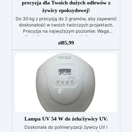
precyzja dla Twoich dużych odlewów z
żywicy epoksydowej!
Do 30 kg z precyzją do 2 gramów, aby zapewnić
doskonałość w twoich twórczych projektach.
Precyzja na najwyższym poziomie: Waga
ResinPro jest precyzyjna do 2 gramów,
zł
85,99
umożliwiając ważenie do 30 kg, co zapewnia
maksymalną dokładność przy odlewie żywicy
epoksydowej. Wysoka Pojemność: Z
pojemnością ważenia do 30 kg, idealna także
do dużych odlewów, takich jak stoły z drewna i
żywicy. Wyższa Wydajność: Zmniejsza ryzyko
egzotermii, która mogłaby zagrażać
końcowemu rezultatowi. Wykonując wszystko
jednym odlewem, minimalizujesz błędy i
oszczędzasz czas. Wiarygodność: Zapewnia Ci
pewność doskonałego rezultatu, zgodnego z
Twoimi oczekiwaniami. Elektroniczna waga
ResinPro to niezbędne narzędzie dla osób
Lampa UV 54 W do żelu/żywicy UV.
pracujących z żywicą epoksydową. Bez względu
Doskonała do polimeryzacji żywicy UV i
na to, czy tworzysz dzieła sztuki, czy duże stoły