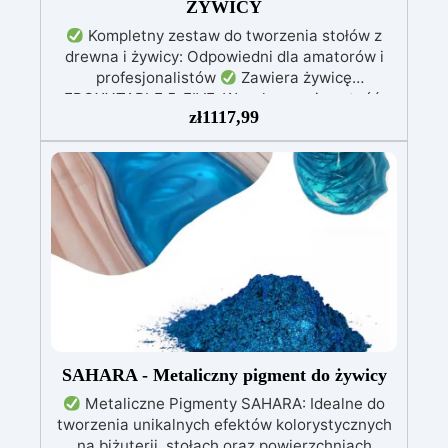
ŻYWICY
Kompletny zestaw do tworzenia stołów z
drewna i żywicy: Odpowiedni dla amatorów i
profesjonalistów
Zawiera żywicę
EPOXYTABLE 5-FIVE: Wysoka przejrzystość,
zł
1117,99
odporna na zarysowania i nieżółknąca, idealna
do zalew o grubości do 5 cm
Materiały do
tworzenia formy: Środek odklejający „Shiny
Shield” i nietoksyczny silikon dla doskonałego
uszczelnienia
Profesjonalny zestaw polerski:
Dyski Mirka i pasta EpoxyPolish dla
perfekcyjnego wykończenia
Dostępne różne
wersje dla różnych rozmiarów stołów: Beginner
(0,3 m²), Pro (0,6 m²), XXL (1,3 m²), w
zależności od Twoich potrzeb
SAHARA - Metaliczny pigment do żywicy
Metaliczne Pigmenty SAHARA: Idealne do
tworzenia unikalnych efektów kolorystycznych
na biżuterii, stołach oraz powierzchniach