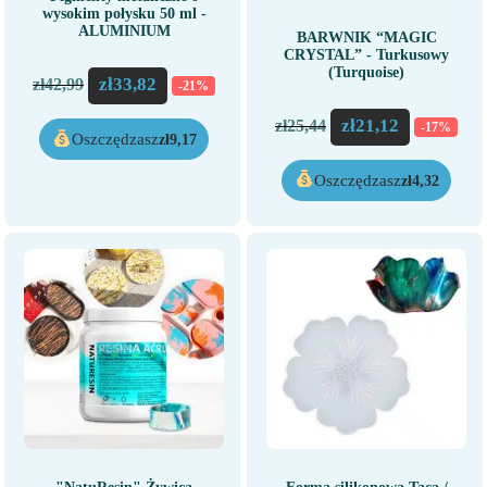
wysokim połysku 50 ml -
ALUMINIUM
BARWNIK “MAGIC
CRYSTAL” - Turkusowy
(Turquoise)
zł
33,82
zł
42,99
-21%
zł
21,12
zł
25,44
-17%
Oszczędzasz
zł
9,17
Oszczędzasz
zł
4,32