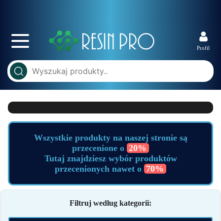
Profil
Wszystkie produkty na naszej stronie są
przecenione o
20%
Tutaj znajdziesz wybór produktów
przecenionych nawet o
70%
Filtruj według kategorii: