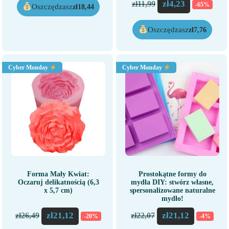
zł
4,23
zł
11,99
-65%
Oszczędzasz
zł
18,44
Oszczędzasz
zł
7,76
Cyber Monday
Cyber Monday
Forma Mały Kwiat:
Prostokątne formy do
Oczaruj delikatnością (6,3
mydła DIY: stwórz własne,
x 5,7 cm)
spersonalizowane naturalne
mydło!
zł
21,12
zł
21,12
zł
26,49
zł
22,07
-20%
-4%