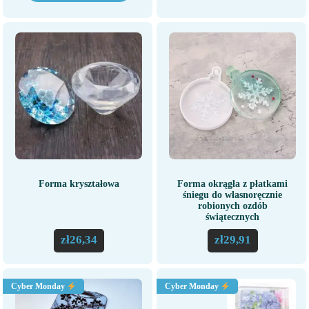
Forma kryształowa
Forma okrągła z płatkami
śniegu do własnoręcznie
robionych ozdób
świątecznych
zł
26,34
zł
29,91
Cyber Monday
Cyber Monday