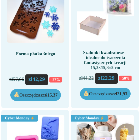
Szalunki kwadratowe –
Forma płatka śniegu
idealne do tworzenia
fantastycznych kreacji
15,3×15,3×5 cm
zł
22,29
zł
44,22
zł
42,29
-50%
zł
57,66
-27%
Oszczędzasz
zł
21,93
Oszczędzasz
zł
15,37
Cyber Monday
Cyber Monday