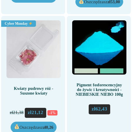
Oszczędzasz
zł
53,00
Cyber Monday
Pigment fosforescencyjny
Kwiaty pudrowy róż -
do żywic i kreatywności -
Suszone kwiaty
NIEBIESKIE NIEBO 100g
zł
62,43
zł
21,12
zł
21,38
-1%
Oszczędzasz
zł
0,26