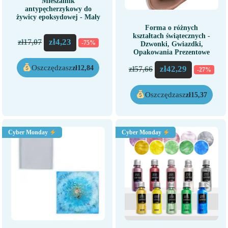
Mieszalnik
antypęcherzykowy do
żywicy epoksydowej - Mały
Forma o różnych
kształtach świątecznych -
zł
4,23
zł
17,07
-75%
Dzwonki, Gwiazdki,
Opakowania Prezentowe
Oszczędzasz
zł
42,29
zł
12,84
zł
57,66
-27%
Oszczędzasz
zł
15,37
Cyber Monday
Cyber Monday