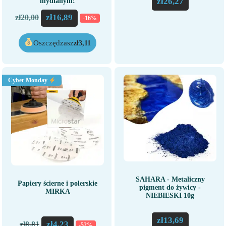
zł
26,27
mydlanym!
zł
16,89
zł
20,00
-16%
Oszczędzasz
zł
3,11
Cyber Monday
SAHARA - Metaliczny
Papiery ścierne i polerskie
pigment do żywicy -
MIRKA
NIEBIESKI 10g
zł
13,69
zł
4,23
zł
8,81
-52%