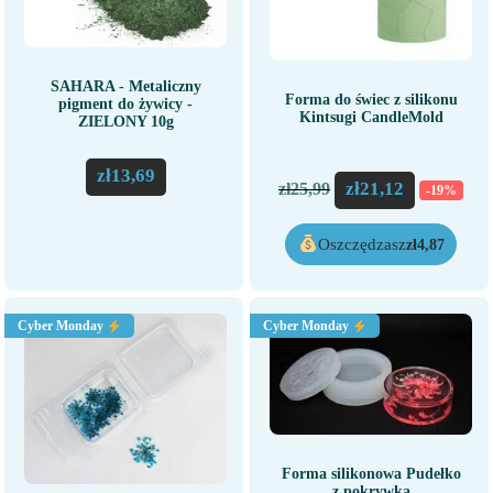
SAHARA - Metaliczny
Forma do świec z silikonu
pigment do żywicy -
Kintsugi CandleMold
ZIELONY 10g
zł
13,69
zł
21,12
zł
25,99
-19%
Oszczędzasz
zł
4,87
Cyber Monday
Cyber Monday
Forma silikonowa Pudełko
z pokrywką