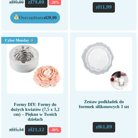
zł
79,00
zł
99,00
-20%
zł
11,99
Oszczędzasz
zł
20,00
Cyber Monday
Zestaw podkładek do
Formy DIY: Formy do
foremek silikonowych 3 szt
dużych kwiatów (7,5 x 3,2
cm) – Piękno w Twoich
dziełach
zł
61,89
zł
21,12
zł
35,34
-40%