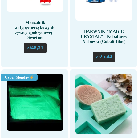
Mieszalnik
antypęcherzykowy do
BARWNIK “MAGIC
żywicy epoksydowej -
CRYSTAL” - Kobaltowy
Świetnie
Niebieski (Cobalt Blue)
zł
48,31
zł
25,44
Cyber Monday