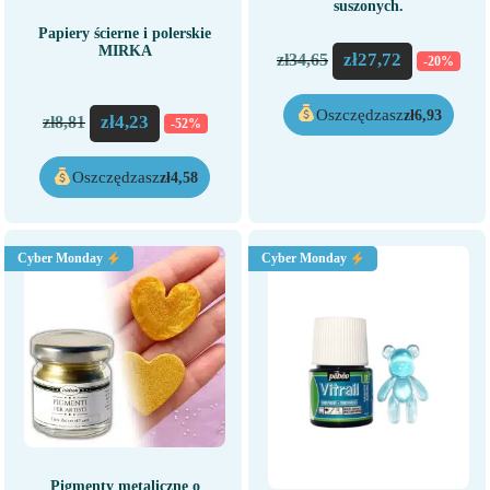
suszonych.
Papiery ścierne i polerskie
MIRKA
zł
27,72
zł
34,65
-20%
Oszczędzasz
zł
6,93
zł
4,23
zł
8,81
-52%
Oszczędzasz
zł
4,58
Cyber Monday
Cyber Monday
Pigmenty metaliczne o