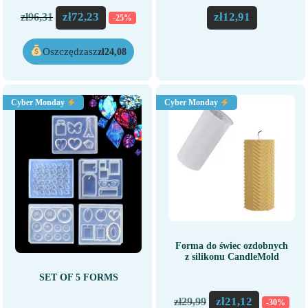
zł
72,23
zł
12,91
zł
96,31
-25%
Oszczędzasz
zł
24,08
Cyber Monday
Cyber Monday
Forma do świec ozdobnych
z silikonu CandleMold
SET OF 5 FORMS
zł
21,12
zł
29,99
-30%