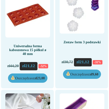
Zestaw form 3 podstawki
Uniwersalna forma
kaboszonowa 15 półkul ø
40 mm
zł
21,12
zł
30,72
-31%
zł
21,12
zł
44,20
-52%
Oszczędzasz
zł
9,60
Oszczędzasz
zł
23,08