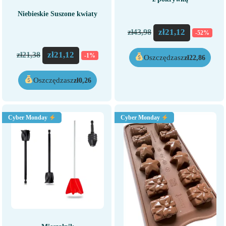
Niebieskie Suszone kwiaty
zł
21,12
zł
43,98
-52%
zł
21,12
zł
21,38
-1%
Oszczędzasz
zł
22,86
Oszczędzasz
zł
0,26
Cyber Monday
Cyber Monday