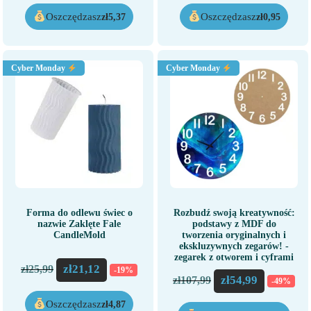
Oszczędzasz
Oszczędzasz
zł
5,37
zł
0,95
Cyber Monday
Cyber Monday
Forma do odlewu świec o
Rozbudź swoją kreatywność:
nazwie Zaklęte Fale
podstawy z MDF do
CandleMold
tworzenia oryginalnych i
ekskluzywnych zegarów! -
zegarek z otworem i cyframi
zł
21,12
zł
25,99
-19%
zł
54,99
zł
107,99
-49%
Oszczędzasz
zł
4,87