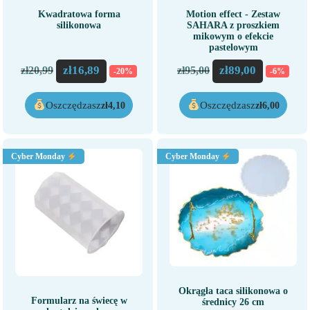
Kwadratowa forma
Motion effect - Zestaw
silikonowa
SAHARA z proszkiem
mikowym o efekcie
pastelowym
zł
16,89
zł
89,00
zł
20,99
zł
95,00
-20%
-6%
Oszczędzasz
Oszczędzasz
zł
4,10
zł
6,00
Cyber Monday
Cyber Monday
Okrągła taca silikonowa o
Formularz na świecę w
średnicy 26 cm