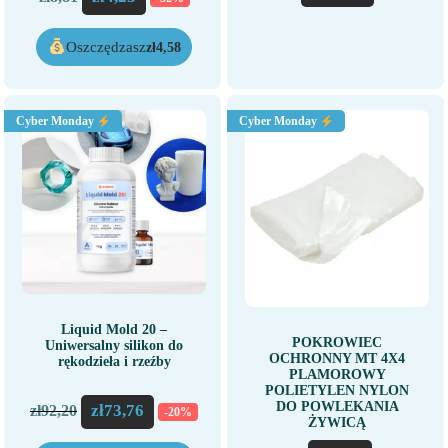
Oszczędzasz
zł
4,58
Cyber Monday
Cyber Monday
Liquid Mold 20 –
POKROWIEC
Uniwersalny silikon do
OCHRONNY MT 4X4
rękodzieła i rzeźby
PLAMOROWY
POLIETYLEN NYLON
DO POWLEKANIA
zł
73,76
zł
92,20
-20%
ŻYWICĄ