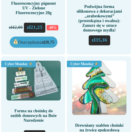
Fluorescencyjny pigment
Podwójna forma
UV - Zielone
silikonowa z dekoracjami
Fluorescencyjne 20g
„arabeskowymi”
(prostokątna i owalna):
Zanurz się w sztuce
zł
21,25
zł
42,00
-49%
domowego mydła!
zł
35,36
Oszczędzasz
zł
20,75
Cyber Monday
Cyber Monday
Forma na choinkę do
ozdób domowych na Boże
Narodzenie
Drewniany szablon choinki
na żywicę epoksydową