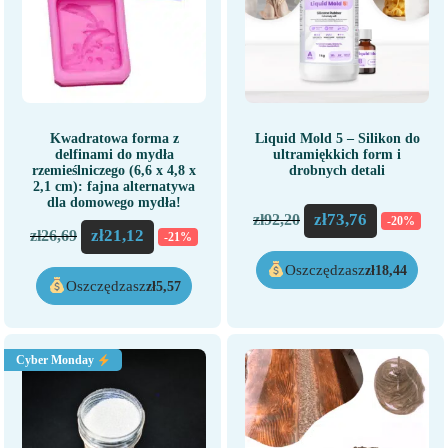
Kwadratowa forma z
Liquid Mold 5 – Silikon do
delfinami do mydła
ultramiękkich form i
rzemieślniczego (6,6 x 4,8 x
drobnych detali
2,1 cm): fajna alternatywa
dla domowego mydła!
zł
73,76
zł
92,20
-20%
zł
21,12
zł
26,69
-21%
Oszczędzasz
zł
18,44
Oszczędzasz
zł
5,57
Cyber Monday