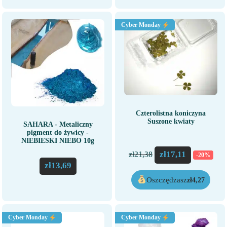
Cyber Monday
Czterolistna koniczyna
Suszone kwiaty
SAHARA - Metaliczny
pigment do żywicy -
NIEBIESKI NIEBO 10g
zł
17,11
zł
21,38
-20%
zł
13,69
Oszczędzasz
zł
4,27
Cyber Monday
Cyber Monday