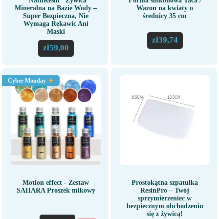
"NatuResin" Żywica
Forma silikonowa Taca /
Mineralna na Bazie Wody –
Wazon na kwiaty o
Super Bezpieczna, Nie
średnicy 35 cm
Wymaga Rękawic Ani
Maski
zł
39,74
zł
59,00
Cyber Monday
Motion effect - Zestaw
Prostokątna szpatułka
SAHARA Proszek mikowy
ResinPro – Twój
sprzymierzeniec w
bezpiecznym obchodzeniu
się z żywicą!