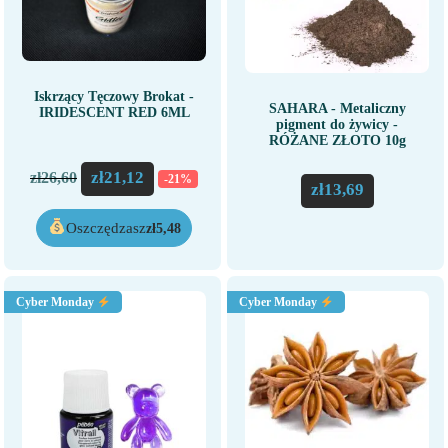
Iskrzący Tęczowy Brokat -
SAHARA - Metaliczny
IRIDESCENT RED 6ML
pigment do żywicy -
RÓŻANE ZŁOTO 10g
zł
21,12
zł
26,60
-21%
zł
13,69
Oszczędzasz
zł
5,48
Cyber Monday
Cyber Monday