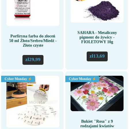
SAHARA - Metaliczny
Porfiryna farba do złoceń
pigment do żywicy -
50 ml Złoto/Srebro/Miedź -
FIOLETOWY 10g
Złoto czyste
zł
13,69
zł
29,99
Cyber Monday
Cyber Monday
Bukiet "Rosa" z 9
rodzajami kwiatów