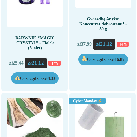
Gwiazdkę Anyżu:
Koncentrat dobrostanu! -
50 g
BARWNIK “MAGIC
CRYSTAL” - Fiołek
zł
21,12
zł
37,99
-44%
(Violet)
Oszczędzasz
zł
16,87
zł
21,12
zł
25,44
-17%
Oszczędzasz
zł
4,32
Cyber Monday