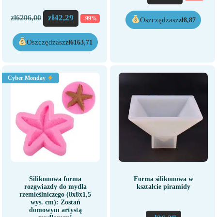
zł
42,29
zł
6206,00
-99%
Oszczędzasz
zł
8,87
Oszczędzasz
zł
6163,71
Cyber Monday
Silikonowa forma
Forma silikonowa w
rozgwiazdy do mydła
kształcie piramidy
rzemieślniczego (8x8x1,5
wys. cm): Zostań
domowym artystą