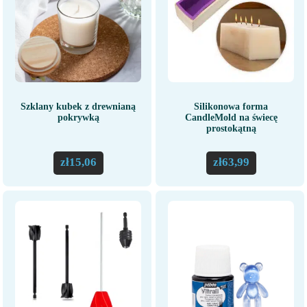
Szklany kubek z drewnianą
Silikonowa forma
pokrywką
CandleMold na świecę
prostokątną
zł
15,06
zł
63,99