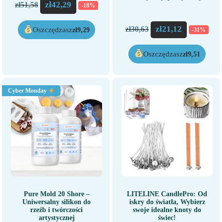
zł
42,29
zł
51,58
-18%
zł
21,12
zł
30,63
Oszczędzasz
-31%
zł
9,29
Oszczędzasz
zł
9,51
Cyber Monday
Pure Mold 20 Shore –
LITELINE CandlePro: Od
Uniwersalny silikon do
iskry do światła, Wybierz
rzeźb i twórczości
swoje idealne knoty do
artystycznej
świec!