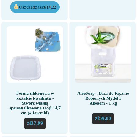
Oszczędzasz
zł
14,22
Forma silikonowa w
AloeSoap - Baza do Ręcznie
kształcie kwadratu -
Robionych Mydeł z
Stwórz własną
Aloesem - 1 kg
spersonalizowaną tacę! 14,7
cm (4 foremki)
zł
59,00
zł
37,99